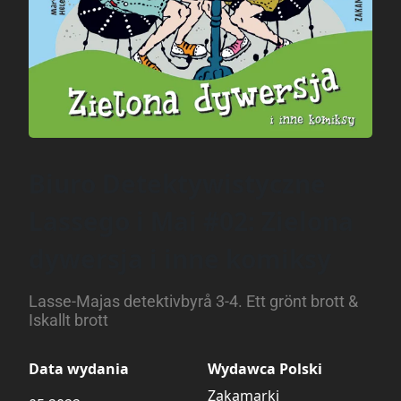
Biuro Detektywistyczne
Lassego i Mai #02: Zielona
dywersja i inne komiksy
Lasse-Majas detektivbyrå 3-4. Ett grönt brott &
Iskallt brott
Data wydania
Wydawca Polski
Zakamarki