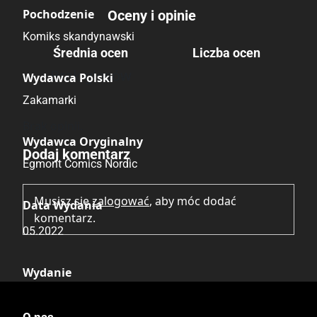
Pochodzenie
Oceny i opinie
Komiks skandynawski
Średnia ocen
Liczba ocen
Brak głosów
Wydawca Polski
Zakamarki
Brak opinii.
Wydawca Oryginalny
Dodaj komentarz
Egmont Comics Nordic
Musisz się
zalogować
, aby móc dodać
Data Wydania
komentarz.
05.2022
Wydanie
I