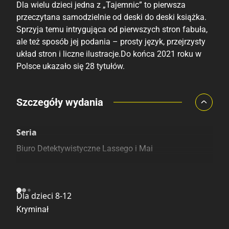
Dla wielu dzieci jedna z „Tajemnic” to pierwsza
przeczytana samodzielnie od deski do deski książka.
Sprzyja temu intrygująca od pierwszych stron fabuła,
ale też sposób jej podania – prosty język, przejrzysty
układ stron i liczne ilustracje.Do końca 2021 roku w
Polsce ukazało się 28 tytułów.
Porównaj ceny
Szczegóły wydania
Szczególnie polecamy
Pozostałe księgarnie
Seria
Biuro Detektywistyczne Lassego i Mai
Kategoria
Dla dzieci 8-12
Kryminał