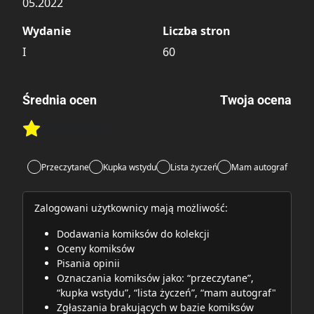
05.2022
Wydanie
Liczba stron
I
60
Średnia ocen
Twoja ocena
Brak głosów
Rate this item:
Rate this item:
Submit
Przeczytane
Kupka wstydu
Lista życzeń
Mam autograf
Zalogowani użytkownicy mają możliwość:
Dodawania komiksów do kolekcji
Oceny komiksów
Pisania opinii
Oznaczania komiksów jako: “przeczytane”,
“kupka wstydu”, “lista życzeń”, “mam autograf"
Zgłaszania brakujących w bazie komiksów