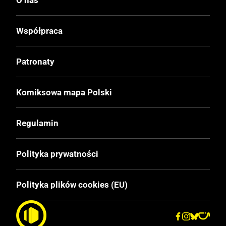
O nas
Druk
Kolor
Współpraca
Oprawa
Patronaty
Twarda
Komiksowa mapa Polski
Format
200x245 mm
Regulamin
Liczba Stron
Polityka prywatności
60
Polityka plików cookies (EU)
Cena Okładkowa
39.90 zł