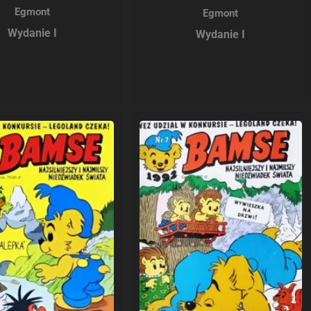
Egmont
Egmont
Wydanie I
Wydanie I