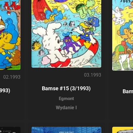
03.1993
02.1993
Bamse #15 (3/1993)
993)
Bam
Egmont
Wydanie I