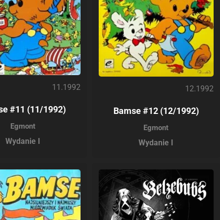
11.1992
12.1992
e #11 (11/1992)
Bamse #12 (12/1992)
Egmont
Egmont
Wydanie I
Wydanie I