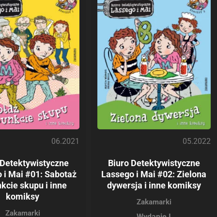
06.2021
05.2022
 Detektywistyczne
Biuro Detektywistyczne
 i Mai #01: Sabotaż
Lassego i Mai #02: Zielona
kcie skupu i inne
dywersja i inne komiksy
komiksy
Zakamarki
Zakamarki
Wydanie I