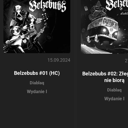
15.09.2024
2
Belzebubs #01 (HC)
Belzebubs #02: Złeg
nie biorą
Diablaq
Diablaq
Wydanie I
Wydanie I