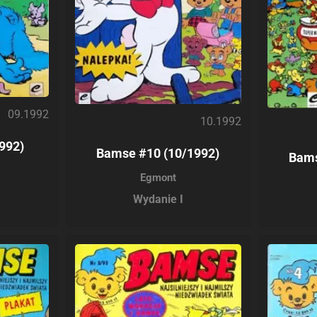
09.1992
10.1992
992)
Bamse #10 (10/1992)
Bams
Egmont
Wydanie I