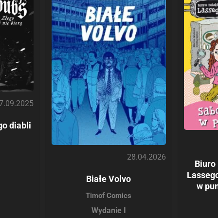
7.09.2025
o diabli
28.04.2026
Biuro
Lassego
Białe Volvo
w pun
Timof Comics
Wydanie I