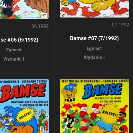
07.1992
06.1992
Bamse #07 (7/1992)
se #06 (6/1992)
Egmont
Egmont
Wydanie I
Wydanie I