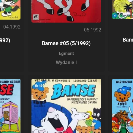
04.1992
05.1992
Bam
992)
Bamse #05 (5/1992)
Egmont
Wydanie I