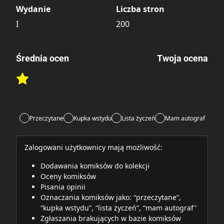
Wydanie
Liczba stron
I
200
Średnia ocen
Twoja ocena
Brak głosów
Rate this item:
Rate this item:
Submit
Lubi:
1
Przeczytane
Kupka wstydu
Lista życzeń
Mam autograf
Zalogowani użytkownicy mają możliwość:
Dodawania komiksów do kolekcji
Oceny komiksów
Pisania opinii
Oznaczania komiksów jako: “przeczytane”,
“kupka wstydu”, “lista życzeń”, “mam autograf"
Zgłaszania brakujących w bazie komiksów