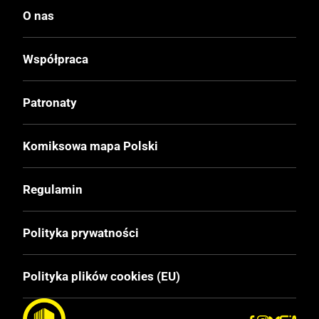
Wydanie
O nas
I
Współpraca
Druk
Czerń / Biel
Patronaty
Oprawa
Komiksowa mapa Polski
Miękka z obwolutą
Regulamin
Format
124x176 mm
Polityka prywatności
Liczba Stron
Polityka plików cookies (EU)
200