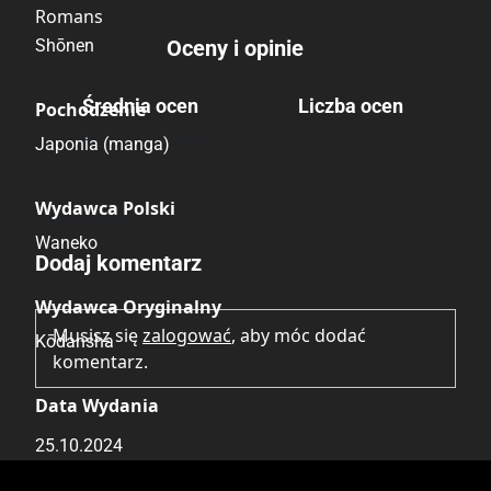
Romans
Shōnen
Oceny i opinie
Średnia ocen
Liczba ocen
Pochodzenie
Brak głosów
Japonia (manga)
Wydawca Polski
Brak opinii.
Waneko
Dodaj komentarz
Wydawca Oryginalny
Musisz się
zalogować
, aby móc dodać
Kōdansha
komentarz.
Data Wydania
25.10.2024