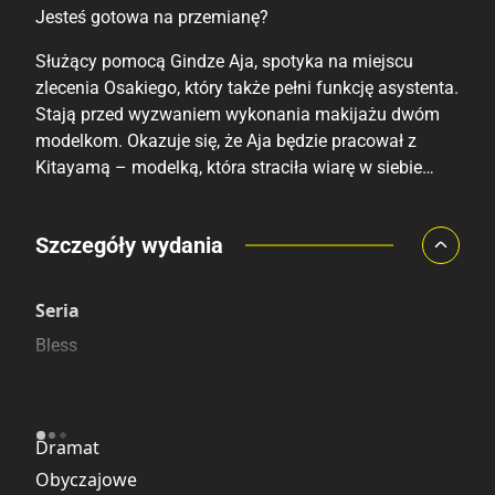
Jesteś gotowa na przemianę?
Służący pomocą Gindze Aja, spotyka na miejscu
zlecenia Osakiego, który także pełni funkcję asystenta.
Stają przed wyzwaniem wykonania makijażu dwóm
modelkom. Okazuje się, że Aja będzie pracował z
Kitayamą – modelką, która straciła wiarę w siebie…
Porównaj ceny
Szczegóły wydania
Szczególnie polecamy
Pozostałe księgarnie
Seria
Bless
Kategoria
Dramat
Obyczajowe