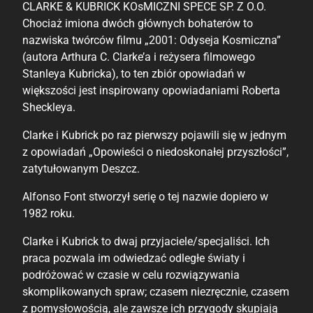
CLARKE & KUBRICK KOsMICZNI SPECE SP. Z O.O.
Chociaż imiona dwóch głównych bohaterów to
nazwiska twórców filmu „2001: Odyseja Kosmiczna”
(autora Arthura C. Clarke’a i reżysera filmowego
Stanleya Kubricka), to ten zbiór opowiadań w
większości jest inspirowany opowiadaniami Roberta
Sheckleya.
Clarke i Kubrick po raz pierwszy pojawili się w jednym
z opowiadań „Opowieści o niedoskonałej przyszłości”,
zatytułowanym Deszcz.
Alfonso Font stworzył serię o tej nazwie dopiero w
1982 roku.
Clarke i Kubrick to dwaj przyjaciele/specjaliści. Ich
praca pozwala im odwiedzać odległe światy i
podróżować w czasie w celu rozwiązywania
skomplikowanych spraw; czasem niezręcznie, czasem
z pomysłowością, ale zawsze ich przygody skupiają