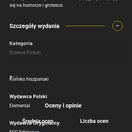
się na humorze i grotesce.
Porównaj ceny
Szczegóły wydania
Szczególnie polecamy
Pozostałe księgarnie
Kategoria
Science Fiction
Pochodzenie
Komiks hiszpański
Wydawca Polski
Oceny i opinie
Elemental
Średnia ocen
Liczba ocen
Wydawca Oryginalny
Brak głosów