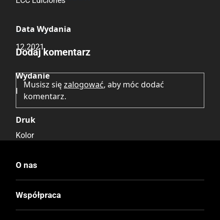
ECC Ediciones
Data Wydania
Brak opinii.
12.2021
Dodaj komentarz
Wydanie
Musisz się
zalogować
, aby móc dodać
I
komentarz.
Druk
Kolor
Oprawa
O nas
Twarda
Współpraca
Format