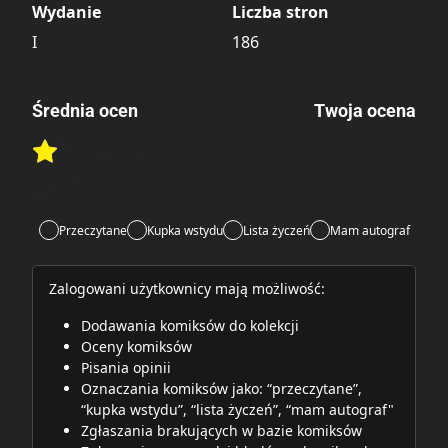
Wydanie
Liczba stron
I
186
Średnia ocen
Twoja ocena
Brak głosów
Rate this item:
Rate this item:
Submit
Lubi:
5
Przeczytane
Kupka wstydu
Lista życzeń
Mam autograf
Zalogowani użytkownicy mają możliwość:
Dodawania komiksów do kolekcji
Oceny komiksów
Pisania opinii
Oznaczania komiksów jako: “przeczytane”,
“kupka wstydu”, “lista życzeń”, “mam autograf"
Zgłaszania brakujących w bazie komiksów