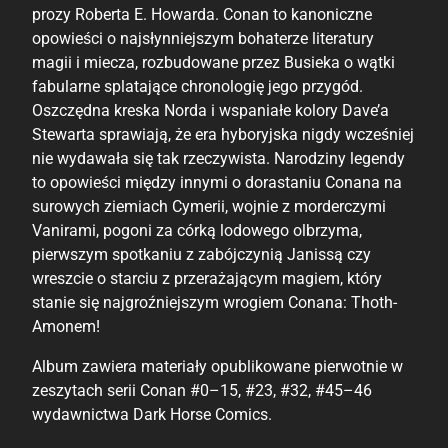
prozy Roberta E. Howarda. Conan to kanoniczne
opowieści o najsłynniejszym bohaterze literatury
magii i miecza, rozbudowane przez Busieka o wątki
fabularne splatające chronologię jego przygód.
Oszczędna kreska Norda i wspaniałe kolory Dave’a
Stewarta sprawiają, że era hyboryjska nigdy wcześniej
nie wydawała się tak rzeczywista. Narodziny legendy
to opowieści między innymi o dorastaniu Conana na
surowych ziemiach Cymerii, wojnie z morderczymi
Vanirami, pogoni za córką lodowego olbrzyma,
pierwszym spotkaniu z zabójczynią Janissą czy
wreszcie o starciu z przerażającym magiem, który
stanie się najgroźniejszym wrogiem Conana: Thoth-
Amonem!
Album zawiera materiały opublikowane pierwotnie w
zeszytach serii Conan #0–15, #23, #32, #45–46
wydawnictwa Dark Horse Comics.