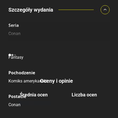
Porównaj ceny
Szczegóły wydania
Szczególnie polecamy
Pozostałe księgarnie
Seria
Conan
Kategoria
Fantasy
Pochodzenie
Oceny i opinie
Komiks amerykański
Średnia ocen
Liczba ocen
Postacie
Brak głosów
Conan