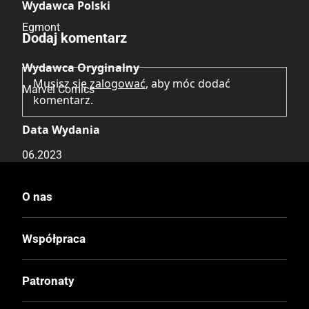
Wydawca Polski
Brak opinii.
Egmont
Dodaj komentarz
Wydawca Oryginalny
Musisz się
zalogować
, aby móc dodać
Marvel Comics
komentarz.
Data Wydania
06.2023
Wydanie
O nas
II
Współpraca
Druk
Kolor
Patronaty