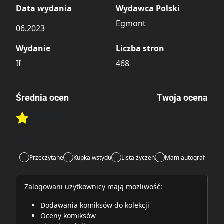
Data wydania
Wydawca Polski
Egmont
06.2023
Wydanie
Liczba stron
II
468
Średnia ocen
Twoja ocena
Brak głosów
Rate this item:
Rate this item:
Submit
Lubi:
2
Przeczytane
Kupka wstydu
Lista życzeń
Mam autograf
Zalogowani użytkownicy mają możliwość:
Dodawania komiksów do kolekcji
Oceny komiksów