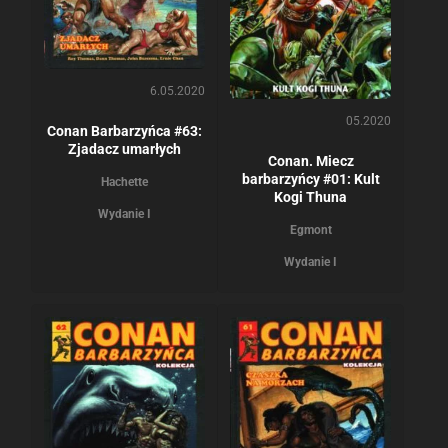
6.05.2020
05.2020
Conan Barbarzyńca #63:
Zjadacz umarłych
Conan. Miecz
barbarzyńcy #01: Kult
Hachette
Kogi Thuna
Wydanie I
Egmont
Wydanie I