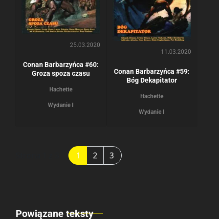
25.03.2020
11.03.2020
Conan Barbarzyńca #60:
Conan Barbarzyńca #59:
Groza spoza czasu
Bóg Dekapitator
Hachette
Hachette
Wydanie I
Wydanie I
Strona 1 z 3
1
2
3
Powiązane teksty