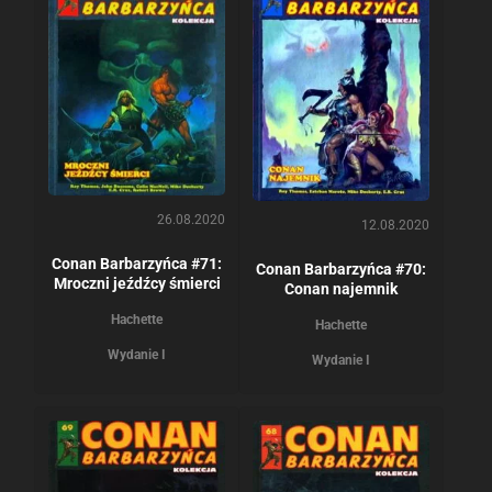
26.08.2020
12.08.2020
Conan Barbarzyńca #71:
Conan Barbarzyńca #70:
Mroczni jeźdźcy śmierci
Conan najemnik
Hachette
Hachette
Wydanie I
Wydanie I