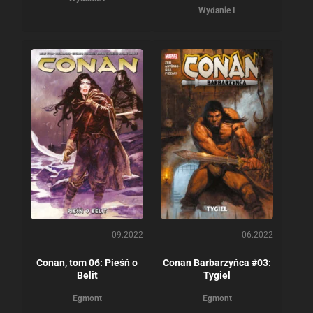
Wydanie I
09.2022
06.2022
Conan, tom 06: Pieśń o
Conan Barbarzyńca #03:
Belit
Tygiel
Egmont
Egmont