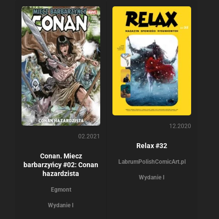
12.2020
02.2021
Relax #32
Conan. Miecz
Labrum
PolishComicArt.pl
barbarzyńcy #02: Conan
hazardzista
Wydanie I
Egmont
Wydanie I