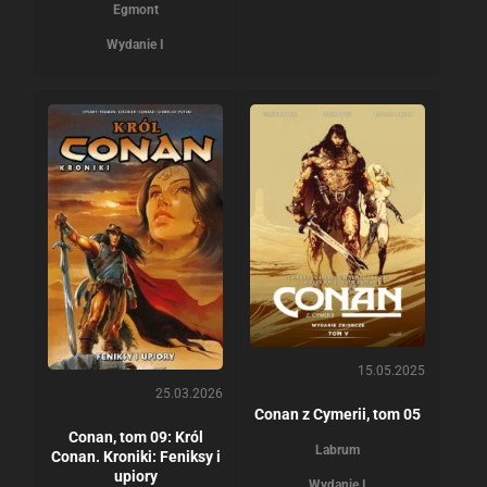
Egmont
Wydanie I
15.05.2025
25.03.2026
Conan z Cymerii, tom 05
Conan, tom 09: Król
Labrum
Conan. Kroniki: Feniksy i
upiory
Wydanie I