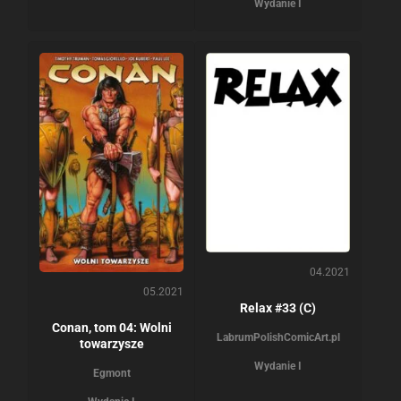
Wydanie I
04.2021
05.2021
Relax #33 (C)
Conan, tom 04: Wolni
Labrum
PolishComicArt.pl
towarzysze
Wydanie I
Egmont