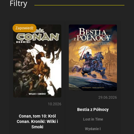
Filtry
Zapowiedź
29.06.2026
10.2026
Bestia z Północy
Conan, tom 10: Król
Lost in Time
Conan. Kroniki: Wilki i
Smoki
Wydanie I