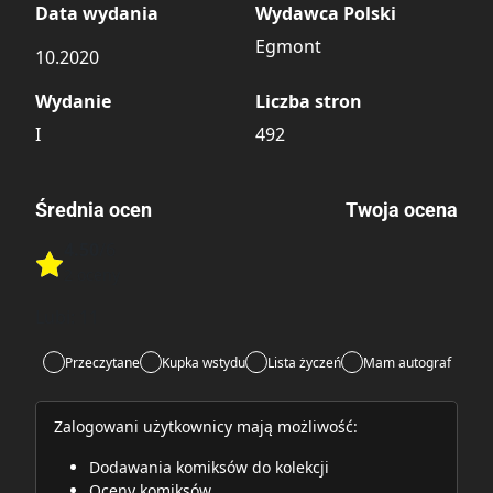
Data wydania
Wydawca Polski
Egmont
10.2020
Wydanie
Liczba stron
I
492
Średnia ocen
Twoja ocena
4.50
/6
Rate this item:
2 oceny
Rate this item:
Submit
Lubi:
11
Przeczytane
Kupka wstydu
Lista życzeń
Mam autograf
Zalogowani użytkownicy mają możliwość:
Dodawania komiksów do kolekcji
Oceny komiksów