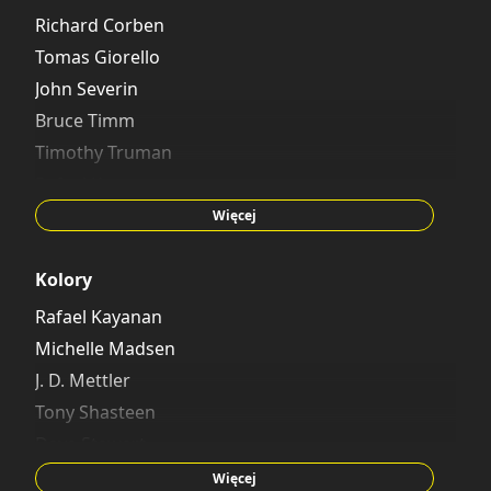
Richard Corben
Tomas Giorello
John Severin
Bruce Timm
Timothy Truman
Rafael Kayanan
Paul Lee
Więcej
Eric Powell
Kolory
Rafael Kayanan
Michelle Madsen
J. D. Mettler
Tony Shasteen
Dave Stewart
Jose Villarrubia
Więcej