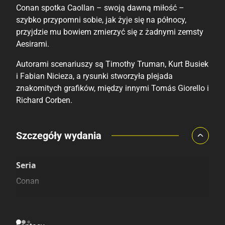
Conan spotka Caollan – swoją dawną miłość –
szybko przypomni sobie, jak żyje się na północy,
przyjdzie mu bowiem zmierzyć się z żadnymi zemsty
Aesirami.
Autorami scenariuszy są Timothy Truman, Kurt Busiek
i Fabian Nicieza, a rysunki stworzyła plejada
znakomitych grafików, między innymi Tomás Giorello i
Richard Corben.
Porównaj ceny
Szczegóły wydania
Szczególnie polecamy
Pozostałe księgarnie
Seria
Conan
Kategoria