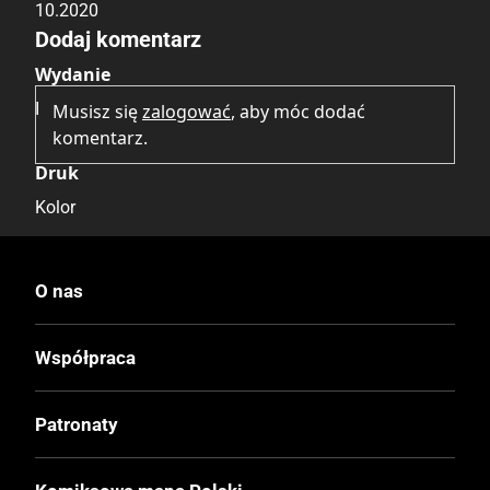
10.2020
Dodaj komentarz
Wydanie
I
Musisz się
zalogować
, aby móc dodać
komentarz.
Druk
Kolor
Oprawa
O nas
Twarda
Współpraca
Format
170x260 mm
Patronaty
Liczba Stron