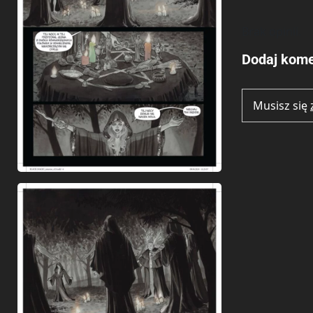
Brak opinii.
Dodaj kome
Musisz się