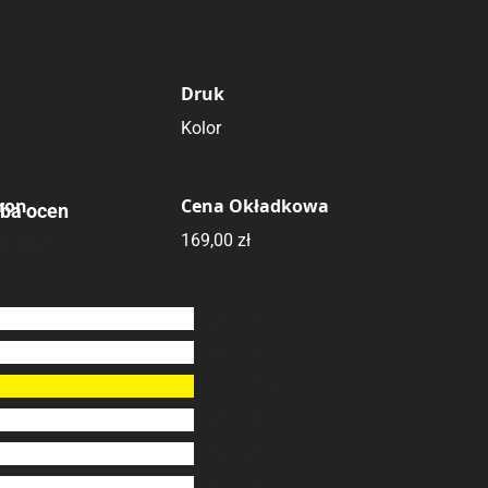
Druk
Kolor
tron
Cena Okładkowa
zba ocen
oceny
169,00 zł
0
ocen
0
ocen
3
oceny
0
ocen
0
ocen
0
ocen