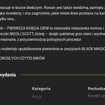
racuje w biurze śledczym. Rowan jest także wiedźmą, pamięta z
ęka mordercy, i zna zagrożenie, jakie niesie krew przelana na 
tylko ona…
– PIERWSZA KSIĘGA CIENI to niezwykła mieszanka horroru i k
iczki NICOLI SCOTT, której – dzięki subtelnej grze cieni i wych
 nieznane, z przyziemnością policyjnych procedur.
 materiały opublikowane pierwotnie w zeszytach BLACK MAGI
DOROSŁYCH CZYTELNIKÓW
eny
wydania
 polecamy
sięgarnie
Kategoria
Pochodz
Komiks a
Akcja
Horror