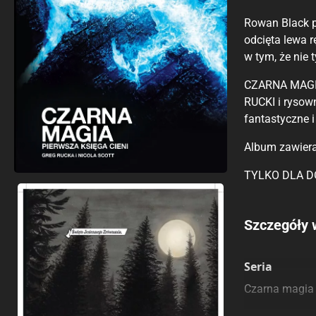
Rowan Black p
odcięta lewa r
w tym, że nie 
CZARNA MAGIA 
RUCKI i rysown
fantastyczne i
Album zawiera
TYLKO DLA 
Porównaj c
Szczegóły 
Szczególnie
Pozostałe k
Seria
Czarna magia