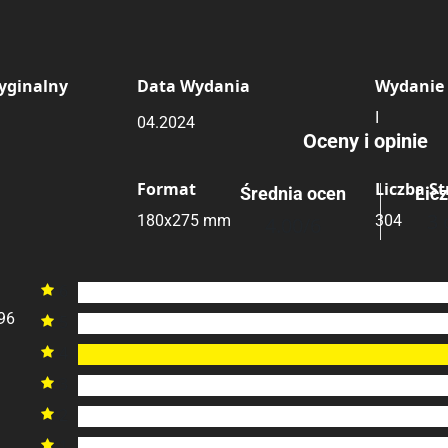
Kryminał
yginalny
Data Wydania
Wydanie
I
04.2024
Oceny i opinie
Format
Liczba S
Średnia ocen
Lic
3 
180x275 mm
304
4.00
/6
6

96
5

4

3

2

1
