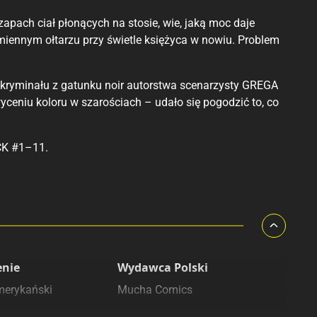
apach ciał płonących na stosie, wie, jaką moc daje
kamiennym ołtarzu przy świetle księżyca w nowiu. Problem
ryminału z gatunku noir autorstwa scenarzysty GREGA
wyceniu koloru w szarościach – udało się pogodzić to, co
CK #1–11.
enie
Wydawca Polski
merykański
Mucha Comics