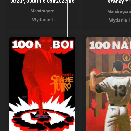
strzał, ostatnie ostrzeżenie
szansy #
Mandragora
Mandragor
Wydanie I
Wydanie I