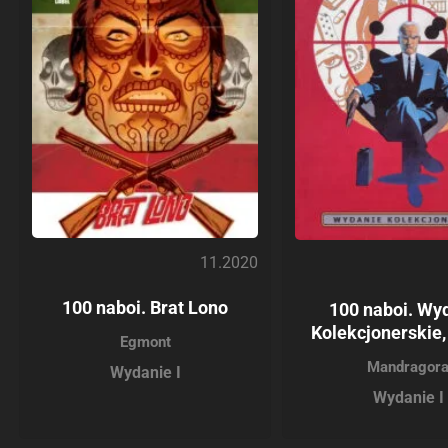
11.2020
100 naboi. Brat Lono
100 naboi. Wy
Kolekcjonerskie,
Egmont
Mandragor
Wydanie I
Wydanie I