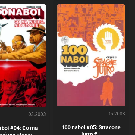
05.2003
02.2003
100 naboi #05: Stracone
aboi #04: Co ma
jutro #1
ieć nie utonie