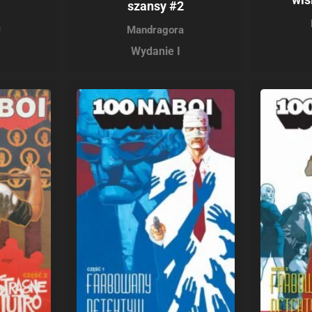
1
szansy #2
a
Mandragora
Wydanie I