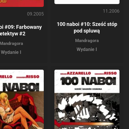
11.2006
09.2005
100 naboi #10: Sześć stóp
oi #09: Farbowany
pod spluwą
etektyw #2
Mandragora
Mandragora
Wydanie I
Wydanie I