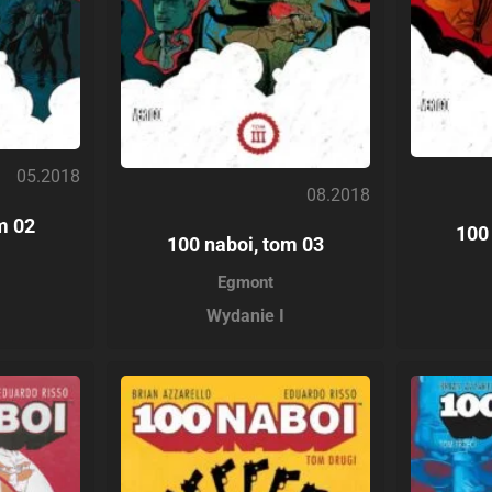
05.2018
08.2018
m 02
100
100 naboi, tom 03
Egmont
Wydanie I