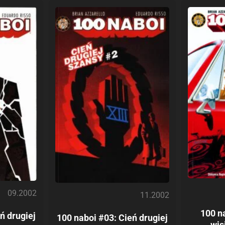
09.2002
11.2002
100 n
ń drugiej
100 naboi #03: Cień drugiej
wis