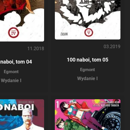
03.2019
11.2018
100 naboi, tom 05
 naboi, tom 04
Egmont
Egmont
Wydanie I
Wydanie I