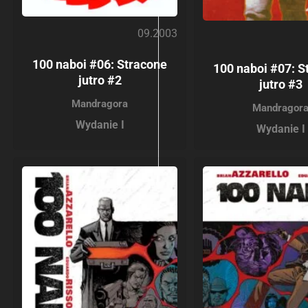
09.2003
100 naboi #06: Stracone
100 naboi #07: S
jutro #2
jutro #3
Mandragora
Mandragor
Wydanie I
Wydanie I