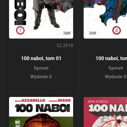
02.2018
100 naboi, tom 01
100 naboi, to
Egmont
Egmont
Wydanie II
Wydanie II