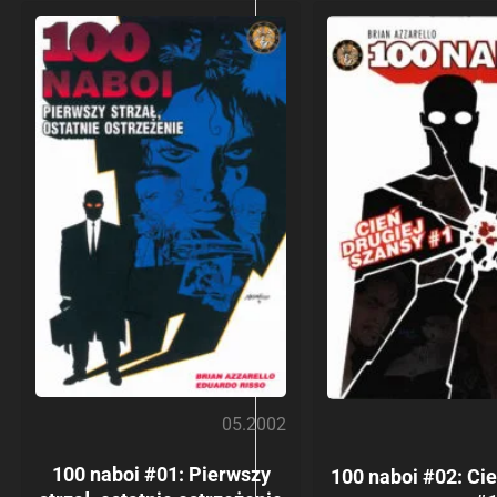
05.2002
100 naboi #01: Pierwszy
100 naboi #02: Cie