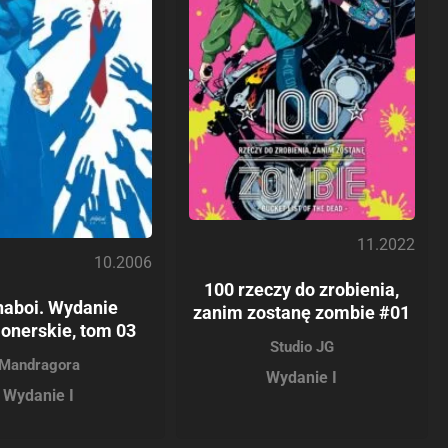
11.2022
10.2006
100 rzeczy do zrobienia,
naboi. Wydanie
zanim zostanę zombie #01
jonerskie, tom 03
Studio JG
Mandragora
Wydanie I
Wydanie I