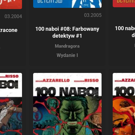
03.2005
03.2004
100 nab
100 naboi #08: Farbowany
tracone
d
detektyw #1
Mandragora
a
Wydanie I