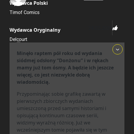
Wydawca Polski
Timof Comics
24.02.2026
Wydawca Oryginalny
Delcourt
Minęło raptem pół roku od wydania
Data Wydania
siódmej odsłony “Donżonu” i w rękach
mamy już tom ósmy. A będzie ich jeszcze
30.01.2026
więcej, co jest niezwykle dobrą
wiadomością.
Wydanie
Przypominając sobie grafikę zawartą w
I
pierwszych zbiorczych wydaniach
umieszczoną przed samymi historiami i
Druk
opisującą kontinuum czasowe seriii,
Kolor
widzimy wyraźną różnicę. Już we
wcześniejszym tomie pojawiła się w tym