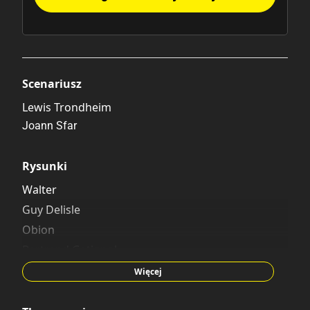
Scenariusz
Lewis Trondheim
Joann Sfar
Rysunki
Walter
Guy Delisle
Obion
Bertrand Gatignol
Aude Picault
Więcej