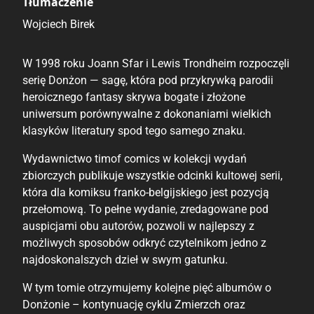
Tłumaczenie
Wojciech Birek
W 1998 roku Joann Sfar i Lewis Trondheim rozpoczęli
serię Donżon — sagę, która pod przykrywką parodii
heroicznego fantasy skrywa bogate i złożone
uniwersum porównywalne z dokonaniami wielkich
klasyków literatury spod tego samego znaku.
Wydawnictwo timof comics w kolekcji wydań
zbiorczych publikuje wszystkie odcinki kultowej serii,
która dla komiksu franko-belgijskiego jest pozycją
przełomową. To pełne wydanie, zredagowane pod
auspicjami obu autorów, pozwoli w najlepszy z
możliwych sposobów odkryć czytelnikom jedno z
najdoskonalszych dzieł w swym gatunku.
W tym tomie otrzymujemy kolejne pięć albumów o
Donżonie – kontynuację cyklu Zmierzch oraz