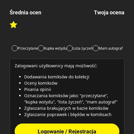
Średnia ocen
Twoja ocena
Brak głosów
Rate this item:
Rate this item:
Submit
Lubi:
17
Przeczytane
Kupka wstydu
Lista życzeń
Mam autograf
Zalogowani użytkownicy mają możliwość:
Dodawania komiksów do kolekcji
Oceny komiksów
Pisania opinii
Oznaczania komiksów jako: “przeczytane”,
“kupka wstydu”, “lista życzeń”, “mam autograf"
Zgłaszania brakujących w bazie komiksów
Zgłaszanie poprawek i błędów w komiksach
Logowanie / Rejestracja