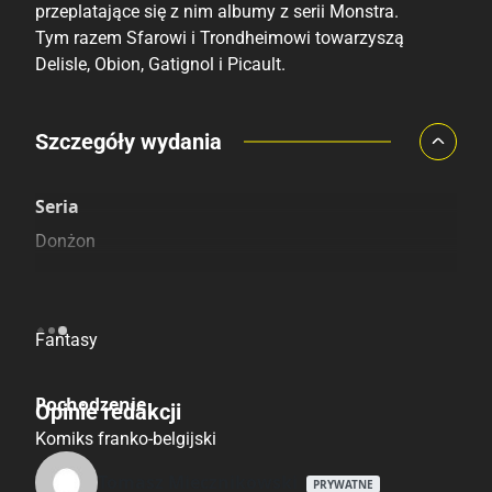
przeplatające się z nim albumy z serii Monstra.
Tym razem Sfarowi i Trondheimowi towarzyszą
Delisle, Obion, Gatignol i Picault.
Porównaj ceny
Szczegóły wydania
Szczególnie polecamy
Pozostałe księgarnie
Seria
Donżon
Kategoria
Fantasy
Pochodzenie
Opinie redakcji
Komiks franko-belgijski
Tomasz Miecznikowski
PRYWATNE