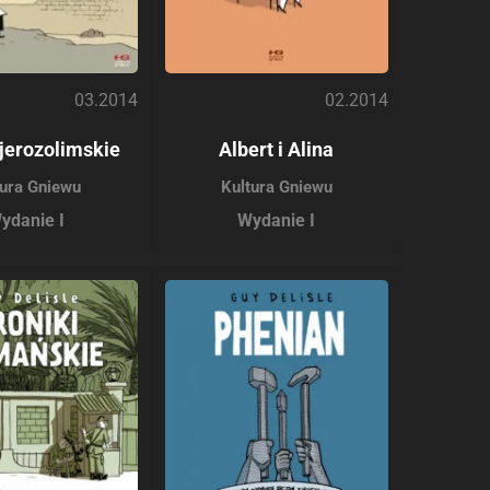
03.2014
02.2014
 jerozolimskie
Albert i Alina
tura Gniewu
Kultura Gniewu
ydanie I
Wydanie I