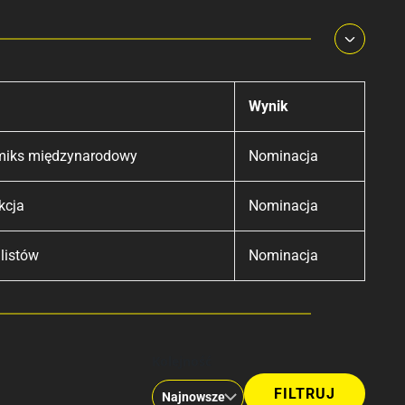
Wynik
miks międzynarodowy
Nominacja
kcja
Nominacja
listów
Nominacja
Kolejność