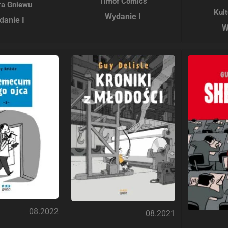
Timof Comics
ra Gniewu
Kul
Wydanie I
danie I
W
08.2022
08.2021