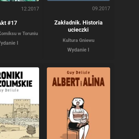
09.2017
12.2017
Zakładnik. Historia
Akt #17
ucieczki
Komiksu w Toruniu
Kultura Gniewu
ydanie I
Wydanie I