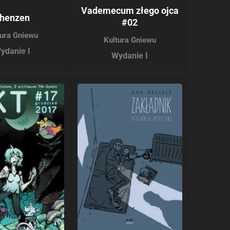
Vademecum złego ojca
henzen
#02
tura Gniewu
Kultura Gniewu
ydanie I
Wydanie I