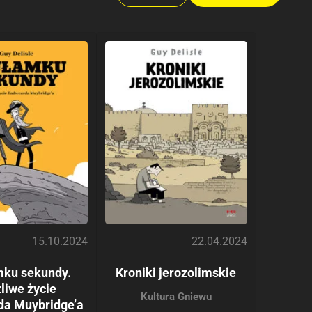
15.10.2024
22.04.2024
mku sekundy.
Kroniki jerozolimskie
liwe życie
Kultura Gniewu
da Muybridge’a