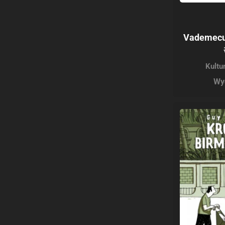
Vademecu
Kultu
Wy