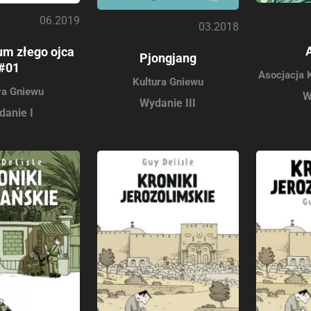
06.2019
03.2018
m złego ojca
Pjongjang
#01
Asocjacja 
Kultura Gniewu
ra Gniewu
W
Wydanie III
danie I