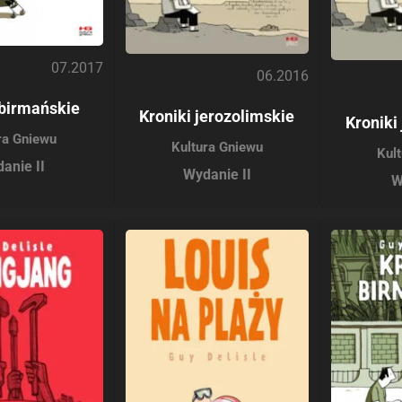
07.2017
06.2016
 birmańskie
Kroniki jerozolimskie
Kroniki
ra Gniewu
Kultura Gniewu
Kul
anie II
Wydanie II
W