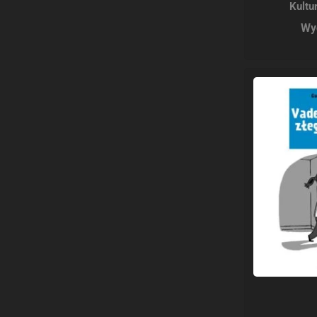
Kultu
Wy