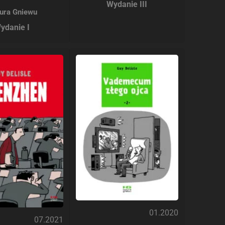
Wydanie III
tura Gniewu
ydanie I
01.2020
07.2021