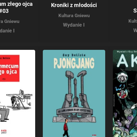
m złego ojca
Kroniki z młodości
S
#03
Kultura Gniewu
Kul
ra Gniewu
Wydanie I
W
danie I