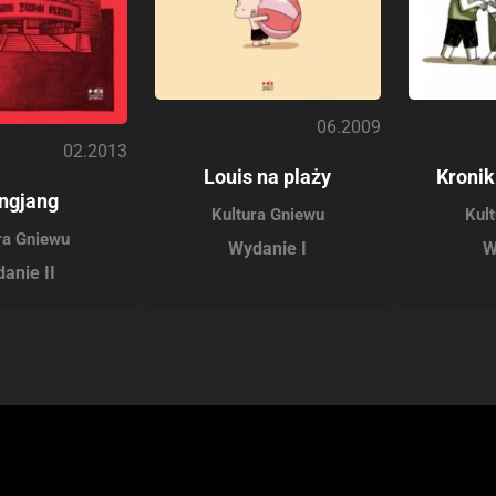
06.2009
02.2013
Louis na plaży
Kronik
ngjang
Kultura Gniewu
Kul
ra Gniewu
Wydanie I
W
anie II