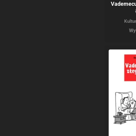
Vademecu
Kultu
Wy