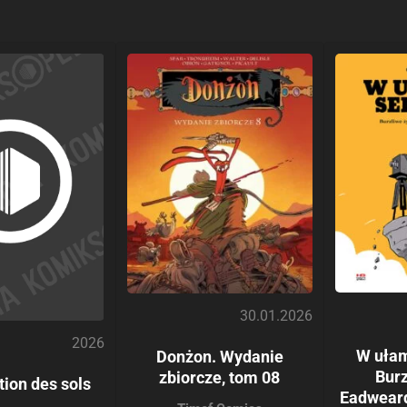
30.01.2026
2026
W uła
Donżon. Wydanie
Burz
zbiorcze, tom 08
ion des sols
Eadwear