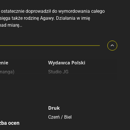
 i ostatecznie doprowadził do wymordowania całego
osięga także rodzinę Agawy. Działania w imię
onad miarę…
enie
Wydawca Polski
(manga)
Studio JG
Druk
Czerń / Biel
zba ocen