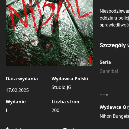
Niespodziewan
oddziału polic
sprawiedliwoś
Porównaj c
Szczegóły 
Szczególnie
Pozostałe k
Seria
Gannibal
Data wydania
Wydawca Polski
Studio JG
17.02.2025
Wydanie
Liczba stron
Wydawca Or
I
200
Nihon Bungei