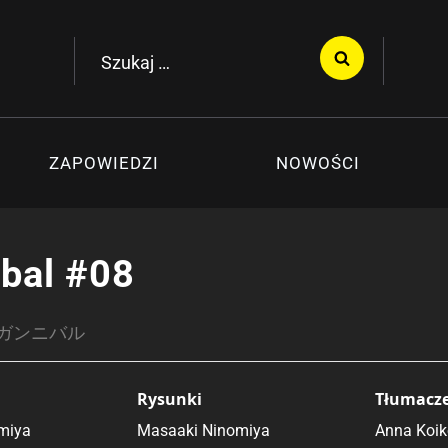
Szukaj:
ZAPOWIEDZI
NOWOŚCI
bal #08
 / ガンニバル
Rysunki
Tłumacz
miya
Masaaki Ninomiya
Anna Koik