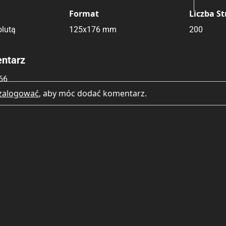
Brak głosów
Format
Liczba S
Rating
Submit Rating
lutą
125x176 mm
200
ntarz
66
zalogować
, aby móc dodać komentarz.