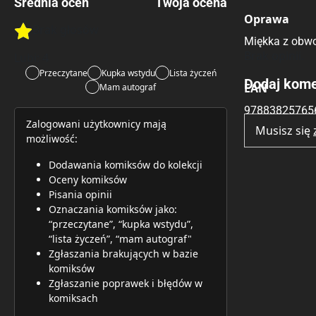
Średnia ocen
Twoja ocena
Oprawa
Brak głosów
Rate this item:
Rate this item:
Submit 
Miękka z obwo
Brak opinii.
Lubi:
4
Przeczytane
Kupka wstydu
Lista życzeń
Dodaj kome
EAN
Mam autograf
97883825765
Zalogowani użytkownicy mają
Musisz się
możliwość:
Dodawania komiksów do kolekcji
Oceny komiksów
Pisania opinii
Oznaczania komiksów jako:
“przeczytane”, “kupka wstydu”,
“lista życzeń”, “mam autograf"
Zgłaszania brakujących w bazie
komiksów
Zgłaszanie poprawek i błędów w
komiksach