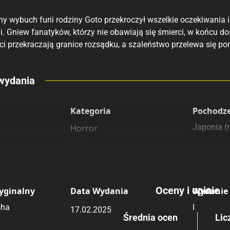
y wybuch furii rodziny Goto przekroczył wszelkie oczekiwania
ji. Gniew fanatyków, którzy nie obawiają się śmierci, w końcu d
ci przekraczają granice rozsądku, a szaleństwo przelewa się p
eny
wydania
 polecamy
sięgarnie
Kategoria
Pochodz
Japonia 
Horror
Thriller
Seinen
Oceny i opinie
yginalny
Data Wydania
Wydanie
sha
I
17.02.2025
Średnia ocen
Lic