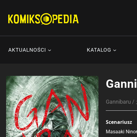
Przejdź
do
treści
AKTUALNOŚCI
KATALOG
Ganni
Gannibaru
Scenariusz
Masaaki Nino