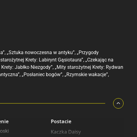
za”, „Sztuka nowoczesna w antyku”, „Przygody
starożytnej Krety: Labirynt Gąsiotaura”, „Czekając na
j Krety: Jabłko Niezgody”, „Mity starożytnej Krety: Rydwan
 antyczna”, „Posłaniec bogów”, „Rzymskie wakacje”,
enie
Postacie
oski
Kaczka Daisy