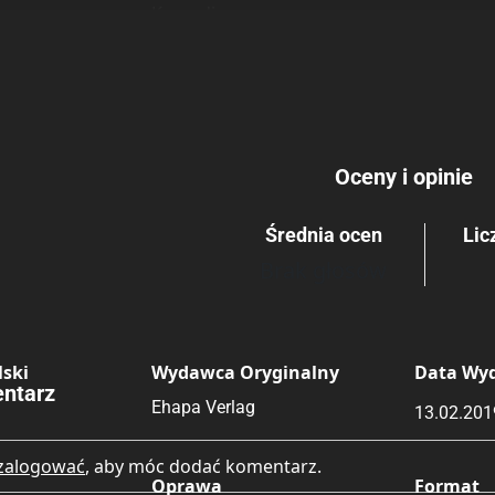
Komedia
Przygodowe
Rating
Submit Rating
Oceny i opinie
Średnia ocen
Lic
Brak głosów
ski
Wydawca Oryginalny
Data Wy
ntarz
Ehapa Verlag
13.02.201
zalogować
, aby móc dodać komentarz.
Oprawa
Format