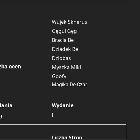
Kaczor Donald
Siostrzeńcy
Wujek Sknerus
Gęgul Gęg
Bracia Be
Dziadek Be
Dziobas
zba ocen
Myszka Miki
Goofy
Magika De Czar
dania
Wydanie
I
9
Liczba Stron