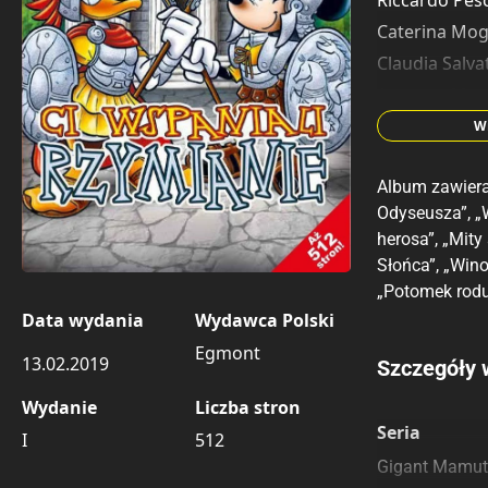
Riccardo Pes
Caterina Mo
Claudia Salva
Augusto Mac
Roberto Gag
W
Giorgio Figus
Album zawiera
Giovanna Bo
Odyseusza”, „W
Marco Bosco
herosa”, „Mity
Massimiliano 
Słońca”, „Wino
Anne-Marie D
„Potomek rodu
Rodolfo Cimi
Data wydania
Wydawca Polski
Egmont
13.02.2019
Porównaj c
Szczegóły 
Wydanie
Liczba stron
Szczególnie
Pozostałe k
Seria
I
512
Gigant Mamut