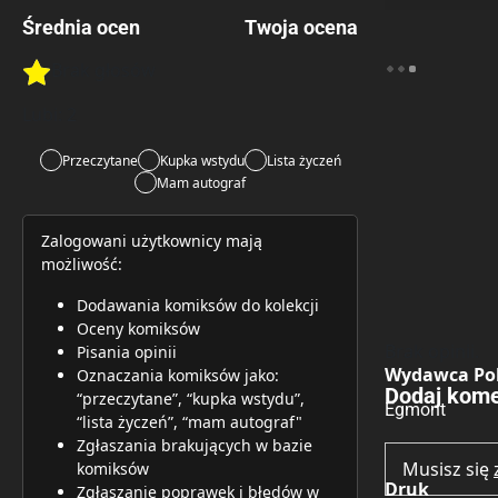
Średnia ocen
Twoja ocena
Brak głosów
Rate this item:
Rate this item:
Submit 
Lubi:
2
Przeczytane
Kupka wstydu
Lista życzeń
Mam autograf
Zalogowani użytkownicy mają
możliwość:
Dodawania komiksów do kolekcji
Oceny komiksów
Brak opinii.
Pisania opinii
Wydawca Pol
Oznaczania komiksów jako:
Dodaj kome
“przeczytane”, “kupka wstydu”,
Egmont
“lista życzeń”, “mam autograf"
Zgłaszania brakujących w bazie
Musisz się
komiksów
Druk
Zgłaszanie poprawek i błędów w