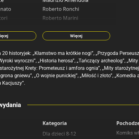
ce
Maurizio Amendola
gnato
Roberto Ronchi
tori
Roberto Marini
chetto
Roberto Vian
nor
Alessandro Gottardo
ięcej
Więcej
Alessio Coppola
 20 historyjek: „Kłamstwo ma krótkie nogi”, „Przygoda Perseus
Salvatore Deiana
yroki wyroczni”, „Historia herosa”, „Tańczący archeolog”, „Mity 
Giancarlo Gatti
 starożytnej Krety: Prometeusz i amfora ognia”, „Mity starożytne
Valentini
Sergio Asteriti
grona gniewu”, „O wojnie punickiej”, „Miłość i złoto”, „Komedia
ester
 Kacjuszy”.
no
eny
wydania
 polecamy
sięgarnie
Kategoria
Pochodz
Komiks wł
Dla dzieci 8-12