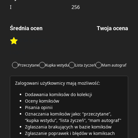
I
256
Średnia ocen
Twoja ocena
Brak głosów
Rate this item:
Rate this item:
Submit
Lubi:
6
Przeczytane
Kupka wstydu
Lista życzeń
Mam autograf
Zalogowani użytkownicy mają możliwość:
Dodawania komiksów do kolekcji
Oceny komiksów
Pisania opinii
Oznaczania komiksów jako: “przeczytane”,
“kupka wstydu”, “lista życzeń”, “mam autograf"
Zgłaszania brakujących w bazie komiksów
Zgłaszanie poprawek i błędów w komiksach