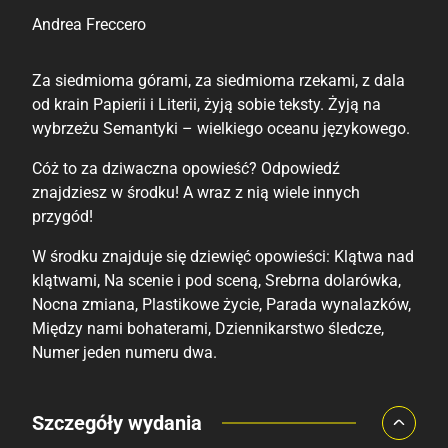
Andrea Freccero
Za siedmioma górami, za siedmioma rzekami, z dala
od krain Papierii i Literii, żyją sobie teksty. Żyją na
wybrzeżu Semantyki – wielkiego oceanu językowego.
Cóż to za dziwaczna opowieść? Odpowiedź
znajdziesz w środku! A wraz z nią wiele innych
przygód!
W środku znajduje się dziewięć opowieści: Klątwa nad
klątwami, Na scenie i pod sceną, Srebrna dolarówka,
Nocna zmiana, Plastikowe życie, Parada wynalazków,
Między nami bohaterami, Dziennikarstwo śledcze,
Numer jeden numeru dwa.
Porównaj ceny
Szczegóły wydania