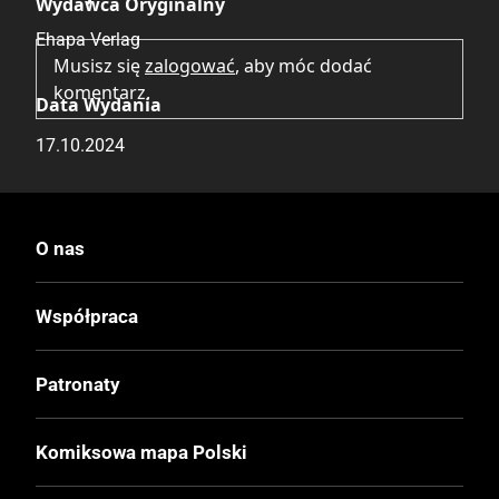
Wydawca Oryginalny
Ehapa Verlag
Musisz się
zalogować
, aby móc dodać
komentarz.
Data Wydania
17.10.2024
Wydanie
I
O nas
Druk
Współpraca
Kolor
Patronaty
Oprawa
Miękka
Komiksowa mapa Polski