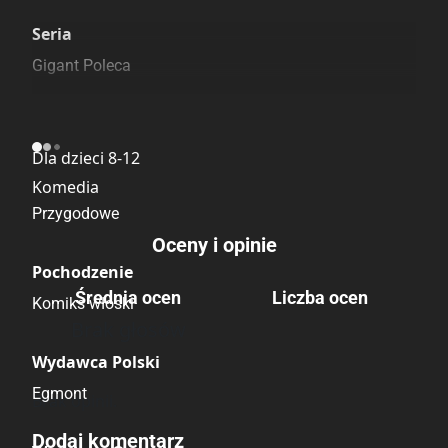
Szczególnie polecamy
Pozostałe księgarnie
Seria
Gigant Poleca
Kategoria
Dla dzieci 8-12
Komedia
Przygodowe
Oceny i opinie
Pochodzenie
Średnia ocen
Liczba ocen
Komiks włoski
Brak głosów
Wydawca Polski
Egmont
Brak opinii.
Dodaj komentarz