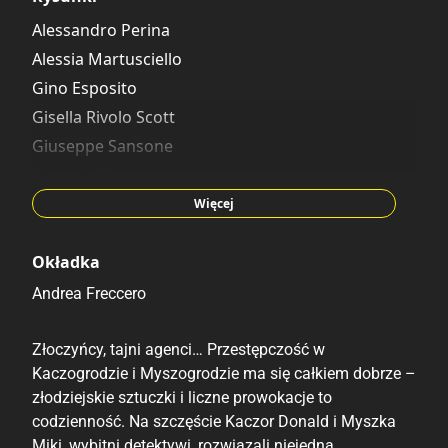
Carlo Panaro
Alessandro Perina
Alessia Martusciello
Gino Esposito
Gisella Rivolo Scott
Giuseppe Sansone
Corrado Mastantuono
Andrea Freccero
Więcej
Francesco D’Ippolito
Marco Mazzarello
Okładka
Vitale Mangiatordi
Andrea Freccero
Xavier Vives Mateu
Lino Gorlero
Złoczyńcy, tajni agenci… Przestępczość w
Kaczogrodzie i Myszogrodzie ma się całkiem dobrze –
Donald Soffritti
złodziejskie sztuczki i liczne prowokacje to
codzienność. Na szczęście Kaczor Donald i Myszka
Miki, wybitni detektywi, rozwiązali niejedną