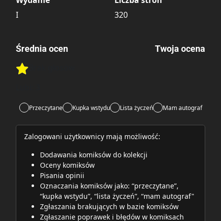
Wydanie
Liczba stron
I
320
Średnia ocen
Twoja ocena
Brak głosów
Rate this item:
Rate this item:
Submit
Lubi:
3
Przeczytane
Kupka wstydu
Lista życzeń
Mam autograf
Zalogowani użytkownicy mają możliwość:
Dodawania komiksów do kolekcji
Oceny komiksów
Pisania opinii
Oznaczania komiksów jako: “przeczytane”,
“kupka wstydu”, “lista życzeń”, “mam autograf"
Zgłaszania brakujących w bazie komiksów
Zgłaszanie poprawek i błędów w komiksach