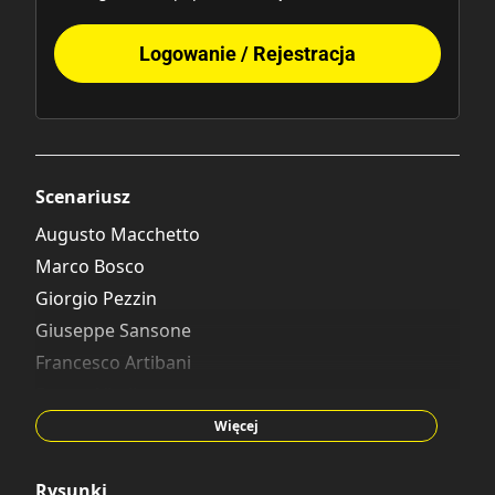
Logowanie / Rejestracja
Scenariusz
Augusto Macchetto
Marco Bosco
Giorgio Pezzin
Giuseppe Sansone
Francesco Artibani
Fausto Vitaliano
Riccardo Secchi
Więcej
Henning Kure
Massimiliano Valentini
Rysunki