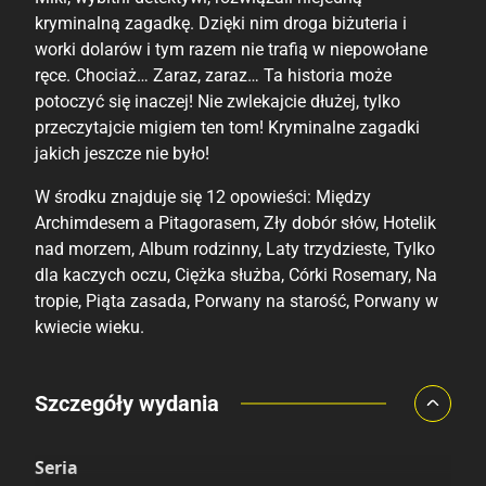
kryminalną zagadkę. Dzięki nim droga biżuteria i
worki dolarów i tym razem nie trafią w niepowołane
ręce. Chociaż… Zaraz, zaraz… Ta historia może
potoczyć się inaczej! Nie zwlekajcie dłużej, tylko
przeczytajcie migiem ten tom! Kryminalne zagadki
jakich jeszcze nie było!
W środku znajduje się 12 opowieści: Między
Archimdesem a Pitagorasem, Zły dobór słów, Hotelik
nad morzem, Album rodzinny, Laty trzydzieste, Tylko
dla kaczych oczu, Ciężka służba, Córki Rosemary, Na
tropie, Piąta zasada, Porwany na starość, Porwany w
kwiecie wieku.
Porównaj ceny
Szczegóły wydania
Szczególnie polecamy
Pozostałe księgarnie
Seria