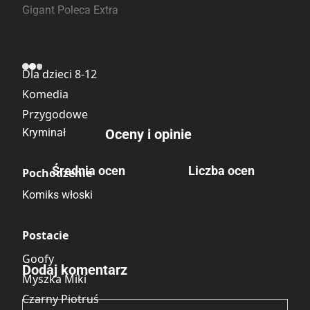
Gigant Poleca Extra
Kategoria
Dla dzieci 8-12
Komedia
Przygodowe
Kryminał
Oceny i opinie
Średnia ocen
Liczba ocen
Pochodzenie
Brak głosów
Komiks włoski
Postacie
Brak opinii.
Goofy
Dodaj komentarz
Myszka Miki
Czarny Piotruś