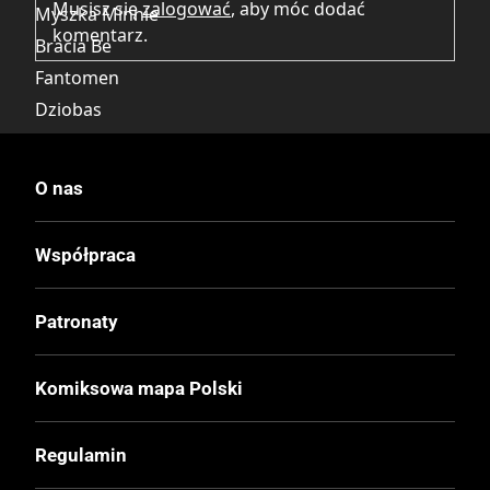
Musisz się
zalogować
, aby móc dodać
Myszka Minnie
komentarz.
Bracia Be
Fantomen
Dziobas
Goguś
Kaczka Daisy
O nas
Kaczor Donald
Wujek Sknerus
Współpraca
Gęgul Gęg
Pluto
Patronaty
Diodak
Kwakerfeller
Komiksowa mapa Polski
Wydawca Polski
Regulamin
Egmont