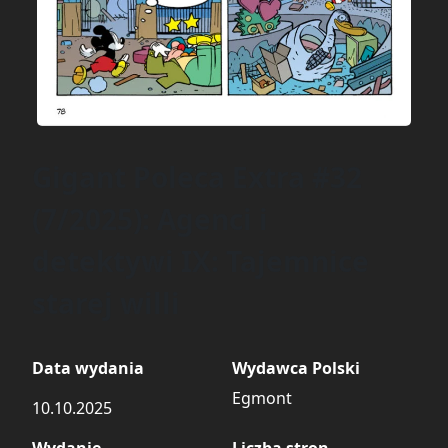
Gigant Poleca Extra #32
(7/2025): Agenci i
detektywi IX: Tajemnice
starej willi
Data wydania
Wydawca Polski
Egmont
10.10.2025