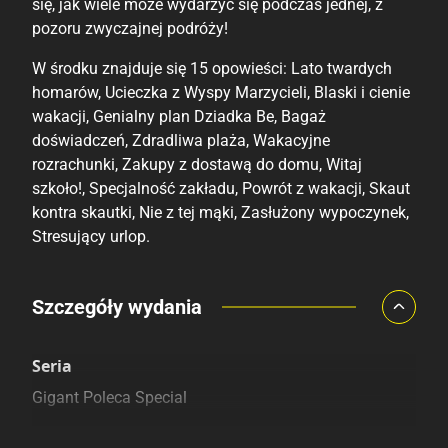
się, jak wiele może wydarzyć się podczas jednej, z
pozoru zwyczajnej podróży!
W środku znajduje się 15 opowieści: Lato twardych
homarów, Ucieczka z Wyspy Marzycieli, Blaski i cienie
wakacji, Genialny plan Dziadka Be, Bagaż
doświadczeń, Zdradliwa plaża, Wakacyjne
rozrachunki, Zakupy z dostawą do domu, Witaj
szkoło!, Specjalność zakładu, Powrót z wakacji, Skaut
kontra skautki, Nie z tej mąki, Zasłużony wypoczynek,
Stresujący urlop.
Porównaj ceny
Szczegóły wydania
Szczególnie polecamy
Pozostałe księgarnie
Seria
Gigant Poleca Special