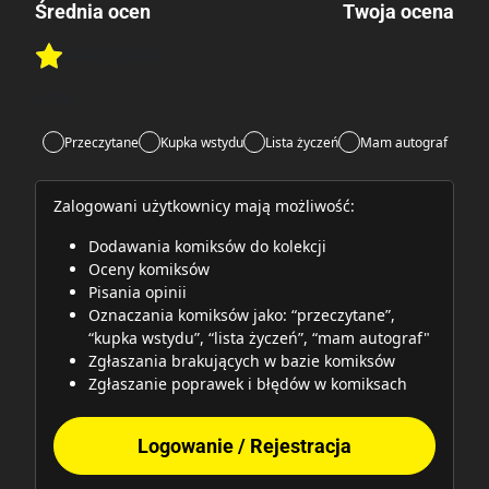
Średnia ocen
Twoja ocena
Brak głosów
Rate this item:
Rate this item:
Submit
Lubi:
1
Przeczytane
Kupka wstydu
Lista życzeń
Mam autograf
Zalogowani użytkownicy mają możliwość:
Dodawania komiksów do kolekcji
Oceny komiksów
Pisania opinii
Oznaczania komiksów jako: “przeczytane”,
“kupka wstydu”, “lista życzeń”, “mam autograf"
Zgłaszania brakujących w bazie komiksów
Zgłaszanie poprawek i błędów w komiksach
Logowanie / Rejestracja