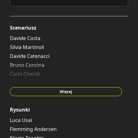
Scenariusz
Davide Costa
Silvia Martinoli
Davide Catenacci
Bruno Concina
Carlo Chendi
Alessandro Mainardi
Tito Faraci
Więcej
Nino Russo
Augusto Macchetto
Rysunki
Giorgio Salati
Luca Usai
Flemming Andersen