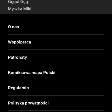
Gęgul Gęg
Myszka Miki
Myszka Minnie
Babcia Kaczka
O nas
Goguś
Diodak
Współpraca
Kaczka Daisy
Kwakerfeller
Patronaty
Wydawca Polski
Komiksowa mapa Polski
Egmont
Regulamin
Wydawca Oryginalny
Ehapa Verlag
Polityka prywatności
Data Wydania