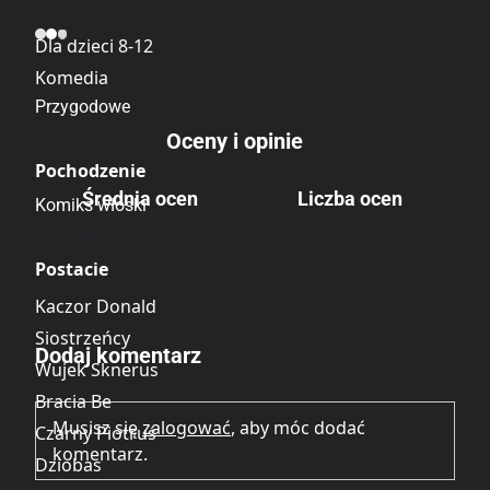
Kategoria
Dla dzieci 8-12
Komedia
Przygodowe
Oceny i opinie
Pochodzenie
Średnia ocen
Liczba ocen
Komiks włoski
Brak głosów
Postacie
Kaczor Donald
Brak opinii.
Siostrzeńcy
Dodaj komentarz
Wujek Sknerus
Bracia Be
Musisz się
zalogować
, aby móc dodać
Czarny Piotruś
komentarz.
Dziobas