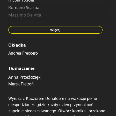
Nicola Tosolini
Romano Scarpa
Massimo De Vita
Andrea Lucci
Enrico Faccini
Więcej
Luciano Milano
Alessandro Gottardo
Okładka
Salvatore Deiana
Andrea Freccero
Giorgio Cavazzano
Tłumaczenie
Anna Przeździęk
Marek Pietroń
Wyrusz z Kaczorem Donaldem na wakacje pełne
niespodzianek, gdzie każdy dzień przynosi coś
zupełnie nieoczekiwanego. Otwórz komiks i przekonaj