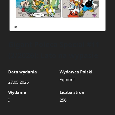
Gigant Poleca Special #11
(2/2026): Lato na wypasie
Data wydania
Wydawca Polski
Egmont
27.05.2026
Wydanie
Liczba stron
I
256