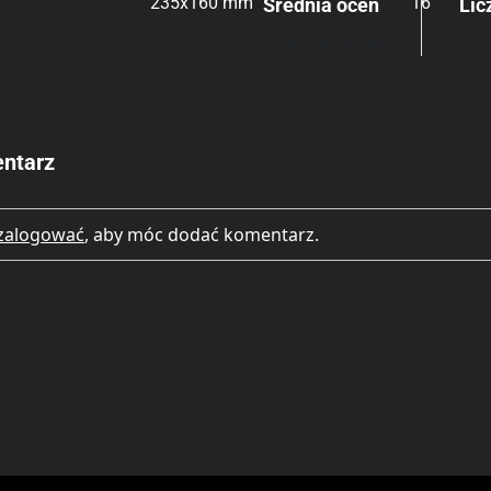
235x160 mm
16
Średnia ocen
Lic
Brak głosów
ntarz
zalogować
, aby móc dodać komentarz.