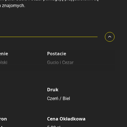
h znajomych.
enie
Postacie
lski
Gucio i Cezar
Druk
Czerń / Biel
tron
Cena Okładkowa