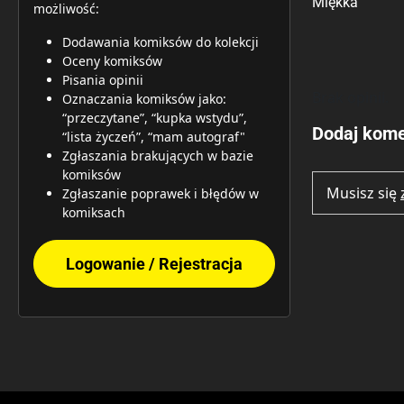
Miękka
możliwość:
Dodawania komiksów do kolekcji
Oceny komiksów
Pisania opinii
Brak opinii.
Oznaczania komiksów jako:
“przeczytane”, “kupka wstydu”,
Dodaj kome
“lista życzeń”, “mam autograf"
Zgłaszania brakujących w bazie
komiksów
Musisz się
Zgłaszanie poprawek i błędów w
komiksach
Logowanie / Rejestracja