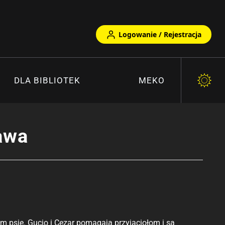
Logowanie / Rejestracja
DLA BIBLIOTEK
MEKO
awa
 psie. Gucio i Cezar pomagają przyjaciołom i są