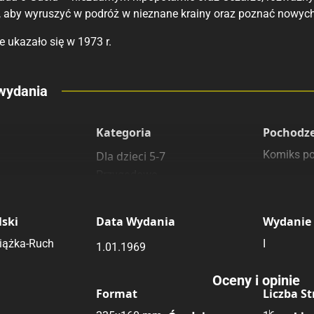
, aby wyruszyć w podróż w nieznane krainy oraz poznać nowyc
 ukazało się w 1973 r.
eny
wydania
 polecamy
sięgarnie
Kategoria
Pochodz
Komiks po
Dla dzieci 5-7
Przygodowe
Rating
Submit Rating
ski
Data Wydania
Wydanie
iążka-Ruch
I
1.01.1969
Oceny i opinie
Format
Liczba S