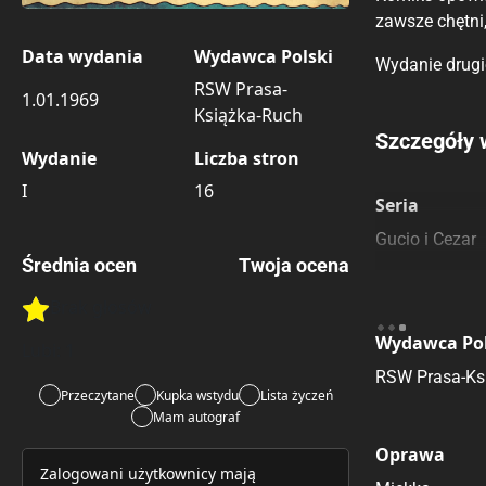
zawsze chętni
Data wydania
Wydawca Polski
Wydanie drugie
RSW Prasa-
1.01.1969
Książka-Ruch
Porównaj c
Szczegóły 
Wydanie
Liczba stron
Szczególnie
Pozostałe k
I
16
Seria
Gucio i Cezar
Średnia ocen
Twoja ocena
Brak głosów
Rate this item:
Rate this item:
Submit 
Wydawca Pol
Lubi:
1
RSW Prasa-Ks
Przeczytane
Kupka wstydu
Lista życzeń
Mam autograf
Oprawa
Zalogowani użytkownicy mają