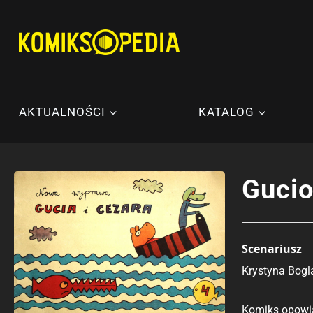
Przejdź
do
treści
AKTUALNOŚCI
KATALOG
Gucio
Scenariusz
Krystyna Bogl
Komiks opowia