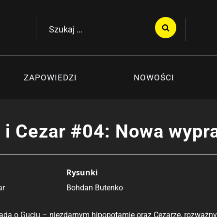
Szukaj:
ZAPOWIEDZI
NOWOŚCI
 i Cezar #04: Nowa wypr
Rysunki
ar
Bohdan Butenko
da o Guciu – niezdarnym hipopotamie oraz Cezarze, rozważnym