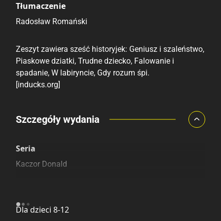
Tłumaczenie
Radosław Romański
Zeszyt zawiera sześć historyjek: Geniusz i szaleństwo,
Piaskowe dziatki, Trudne dziecko, Falowanie i
spadanie, W labiryncie, Gdy rozum śpi.
[inducks.org]
Porównaj ceny
Szczegóły wydania
Szczególnie polecamy
Pozostałe księgarnie
Seria
Kaczor Donald
Kategoria
Dla dzieci 8-12