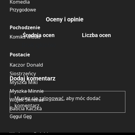
Komedia
Przygodowe
Oceny i opinie
Pochodzenie
Średnia ocen
Liczba ocen
Komiks włoski
Brak głosów
Postacie
Kaczor Donald
Brak opinii.
Siostrzeńcy
Dodaj komentarz
Myszka Miki
Myszka Minnie
Musisz się
zalogować
, aby móc dodać
Wujek Sknerus
komentarz.
Babcia Kaczka
Gęgul Gęg
Wydawca Polski