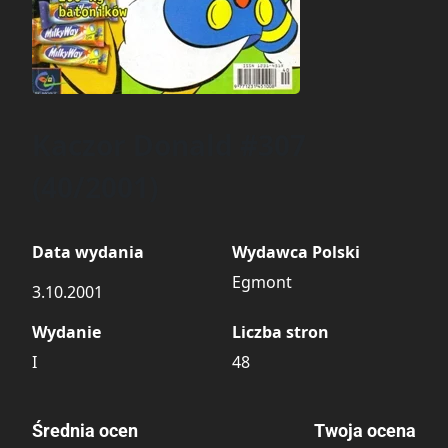
Kaczor Donald #307
(40/2001)
Data wydania
Wydawca Polski
Egmont
3.10.2001
Wydanie
Liczba stron
I
48
Średnia ocen
Twoja ocena