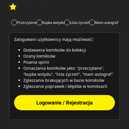
Brak głosów
Rate this item:
Rate this item:
Submit
Przeczytane
Kupka wstydu
Lista życzeń
Mam autograf
Zalogowani użytkownicy mają możliwość:
Dodawania komiksów do kolekcji
Oceny komiksów
Pisania opinii
Oznaczania komiksów jako: “przeczytane”,
“kupka wstydu”, “lista życzeń”, “mam autograf"
Zgłaszania brakujących w bazie komiksów
Zgłaszanie poprawek i błędów w komiksach
Logowanie / Rejestracja