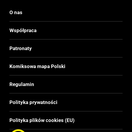
Egmont
O nas
Wydawca Oryginalny
Współpraca
Ehapa Verlag
Patronaty
Data Wydania
3.10.2001
Komiksowa mapa Polski
Wydanie
Regulamin
I
Polityka prywatności
Druk
Kolor
Polityka plików cookies (EU)