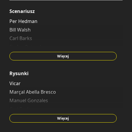
Scenariusz
Per Hedman
Bill Walsh
Carl Barks
Stefan Petrucha
Kristian Højsteen
Więcej
Rysunki
Vicar
Marçal Abella Bresco
Manuel Gonzales
Carl Barks
Jorge David Redo
Więcej