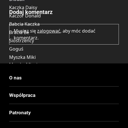
Brak opinii.
Kaczka Daisy
Dodaj komentarz
Kaczor Donald
Babcia Kaczka
Musisz się
zalogować
, aby móc dodać
Bracia Be
komentarz.
Siostrzeńcy
Goguś
Myszka Miki
Myszka Minnie
O nas
Wydawca Polski
Egmont
Współpraca
Wydawca Oryginalny
Patronaty
Ehapa Verlag