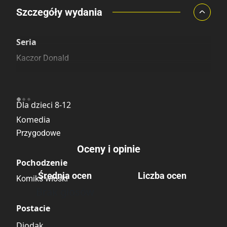
Porównaj ceny
Szczegóły wydania
Szczególnie polecamy
Pozostałe księgarnie
Seria
Kaczor Donald
Kategoria
Dla dzieci 8-12
Komedia
Przygodowe
Oceny i opinie
Pochodzenie
Średnia ocen
Liczba ocen
Komiks włoski
Brak głosów
Postacie
Diodak