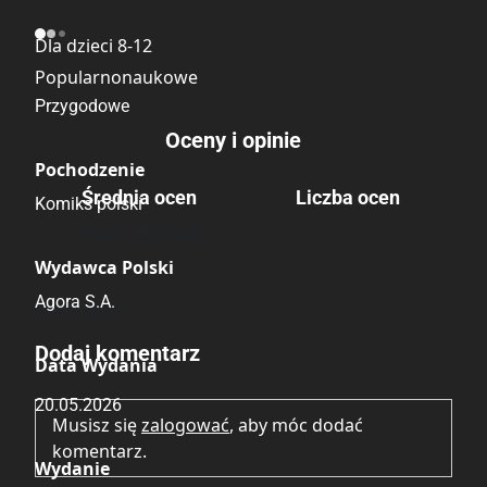
Kategoria
Dla dzieci 8-12
Popularnonaukowe
Przygodowe
Oceny i opinie
Pochodzenie
Średnia ocen
Liczba ocen
Komiks polski
Brak głosów
Wydawca Polski
Agora S.A.
Brak opinii.
Dodaj komentarz
Data Wydania
20.05.2026
Musisz się
zalogować
, aby móc dodać
komentarz.
Wydanie