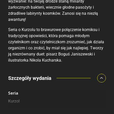
wyzwanie: na twojej drodze staną miliardy
żarłocznych bakterii, wiecznie głodne pasożyty i
zdradliwe labirynty kosmków. Zanosi się na niezłą
awanturę!
Seria o Kurzolu to brawurowe połączenie komiksu i
tradycyjnej opowieści, która pomaga młodym
czytelnikom oraz czytelniczkom zrozumieć, jak działa
organizm i co zrobić, by miał się jak najlepiej. Tworzy
ją niezrównany duet: pisarz Boguś Janiszewski i
ilustratorka Nikola Kucharska.
Porównaj ceny
Szczegóły wydania
Szczególnie polecamy
Pozostałe księgarnie
Seria
Kurzol