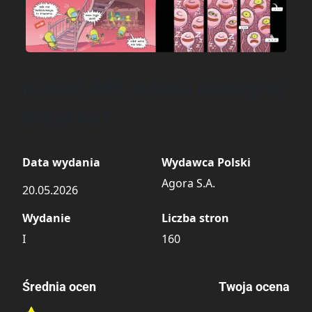
Kurzol #05: Komu burczy w
brzuchu?
Data wydania
Wydawca Polski
Agora S.A.
20.05.2026
Wydanie
Liczba stron
I
160
Średnia ocen
Twoja ocena