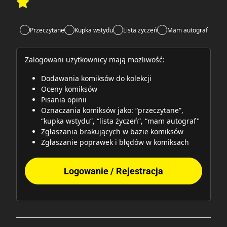
Brak głosów
Rate this item:
Rate this item:
Submit
Przeczytane
Kupka wstydu
Lista życzeń
Mam autograf
Zalogowani użytkownicy mają możliwość:
Dodawania komiksów do kolekcji
Oceny komiksów
Pisania opinii
Oznaczania komiksów jako: “przeczytane”,
“kupka wstydu”, “lista życzeń”, “mam autograf"
Zgłaszania brakujących w bazie komiksów
Zgłaszanie poprawek i błędów w komiksach
Logowanie / Rejestracja