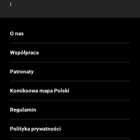
I
Druk
Kolor
O nas
Oprawa
Współpraca
Miękka
Patronaty
Format
165x215 mm
Komiksowa mapa Polski
Liczba Stron
Regulamin
160
Polityka prywatności
Cena Okładkowa