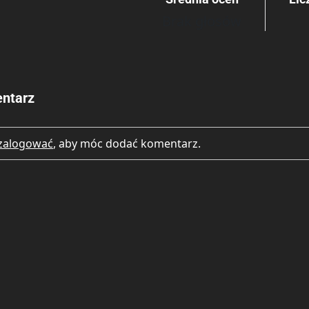
Brak głosów
Rating
Submit Rating
ntarz
zalogować
, aby móc dodać komentarz.