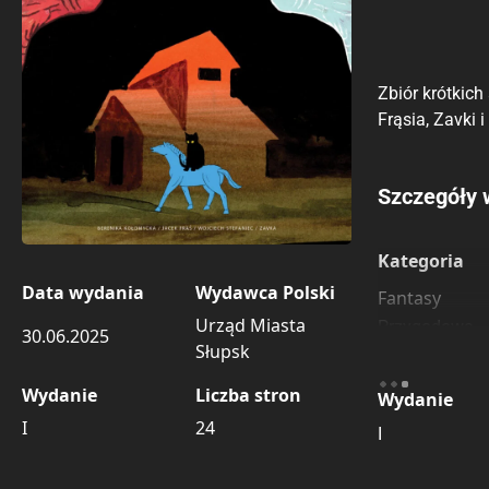
Zbiór krótkic
Frąsia, Zavki 
Porównaj c
Szczegóły 
Szczególnie
Pozostałe k
Kategoria
Data wydania
Wydawca Polski
Fantasy
Urząd Miasta
Przygodowe
30.06.2025
Słupsk
Wydanie
Liczba stron
Wydanie
I
24
I