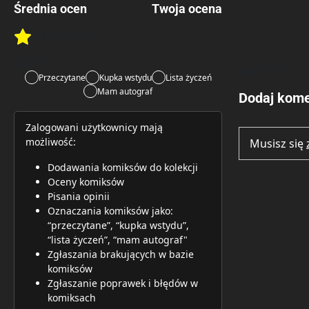
Średnia ocen
Twoja ocena
Brak głosów
Rate this item:
Rate this item:
Submit 
Lubi:
2
Brak opinii.
Przeczytane
Kupka wstydu
Lista życzeń
Mam autograf
Dodaj kome
Zalogowani użytkownicy mają
możliwość:
Musisz się
Dodawania komiksów do kolekcji
Oceny komiksów
Pisania opinii
Oznaczania komiksów jako:
“przeczytane”, “kupka wstydu”,
“lista życzeń”, “mam autograf"
Zgłaszania brakujących w bazie
komiksów
Zgłaszanie poprawek i błędów w
komiksach