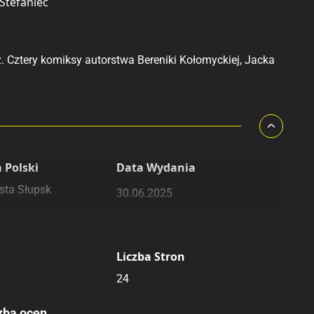
Stefaniec
. Cztery komiksy autorstwa Bereniki Kołomyckiej, Jacka
 Polski
Data Wydania
sta Słupsk
30.06.2025
Liczba Stron
24
zba ocen