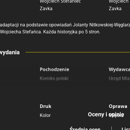
Wojciech Stefaniec
Wojciech 
Zavka
Zavka
h adaptacji na podstawie opowiadań Jolanty Nitkowskiej-Węglarz
i Wojciecha Stefańca. Każda historyjka po 5 stron.
eny
wydania
 polecamy
sięgarnie
Pochodzenie
Wydawca
Komiks polski
Urząd Mia
Druk
Oprawa
Oceny i opinie
Kolor
Miękka
Średnia ocen
Lic