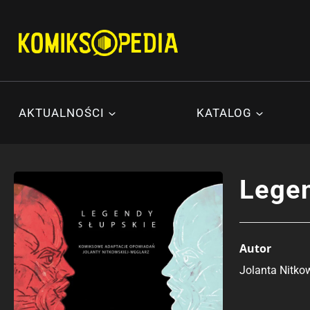
Przejdź
do
treści
AKTUALNOŚCI
KATALOG
Legen
Autor
Jolanta Nitko