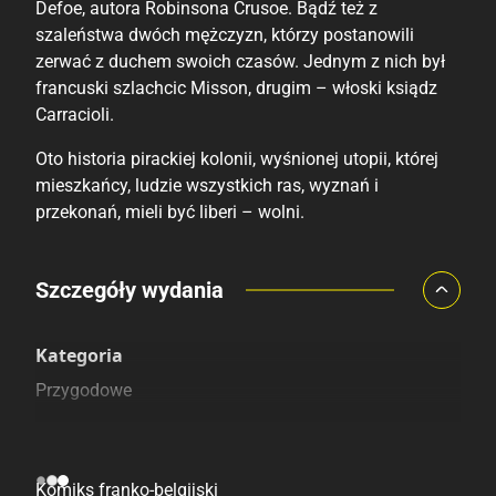
Defoe, autora Robinsona Crusoe. Bądź też z
szaleństwa dwóch mężczyzn, którzy postanowili
zerwać z duchem swoich czasów. Jednym z nich był
francuski szlachcic Misson, drugim – włoski ksiądz
Carracioli.
Oto historia pirackiej kolonii, wyśnionej utopii, której
mieszkańcy, ludzie wszystkich ras, wyznań i
przekonań, mieli być liberi – wolni.
Porównaj ceny
Szczegóły wydania
Szczególnie polecamy
Pozostałe księgarnie
Kategoria
Przygodowe
Pochodzenie
Komiks franko-belgijski