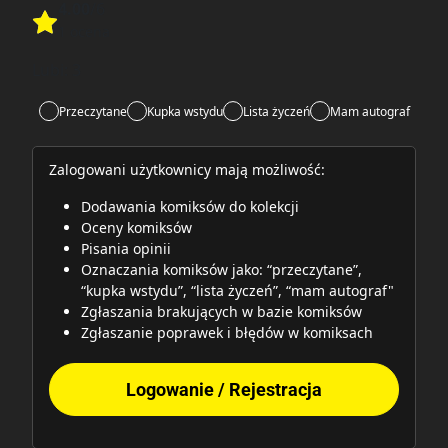
4.00
/6
Rate this item:
1 ocena
Rate this item:
Submit
Lubi:
3
Przeczytane
Kupka wstydu
Lista życzeń
Mam autograf
Zalogowani użytkownicy mają możliwość:
Dodawania komiksów do kolekcji
Oceny komiksów
Pisania opinii
Oznaczania komiksów jako: “przeczytane”,
“kupka wstydu”, “lista życzeń”, “mam autograf"
Zgłaszania brakujących w bazie komiksów
Zgłaszanie poprawek i błędów w komiksach
Logowanie / Rejestracja