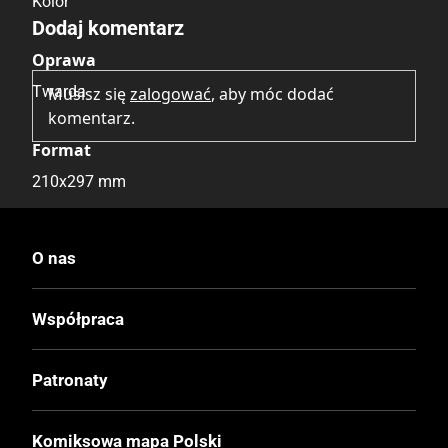
Kolor
Dodaj komentarz
Oprawa
Twarda
Musisz się
zalogować
, aby móc dodać
komentarz.
Format
210x297 mm
Liczba Stron
O nas
152
Współpraca
Cena Okładkowa
139,99 zł
Patronaty
EAN
Komiksowa mapa Polski