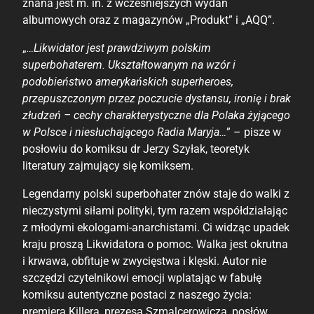
znana jest m. in. z wcześniejszych wydań
albumowych oraz z magazynów „Produkt” i „AQQ”.
„
…Likwidator jest prawdziwym polskim
superbohaterem. Ukształtowanym na wzór i
podobieństwo amerykańskich superheroes,
przepuszczonym przez poczucie dystansu, ironię i brak
złudzeń – cechy charakterystyczne dla Polaka żyjącego
w Polsce i niesłuchającego Radia Maryja…
” – pisze w
posłowiu do komiksu dr Jerzy Szyłak, teoretyk
literatury zajmujący się komiksem.
Legendarny polski superbohater znów staje do walki z
nieczystymi siłami polityki, tym razem współdziałając
z młodymi ekologami-anarchistami. Ci widząc upadek
kraju proszą Likwidatora o pomoc. Walka jest okrutna
i krwawa, obfituje w zwycięstwa i klęski. Autor nie
szczędzi czytelnikowi emocji wplatając w fabułę
komiksu autentyczne postaci z naszego życia:
premiera Killera, prezesa Szmalcerowicza, posłów