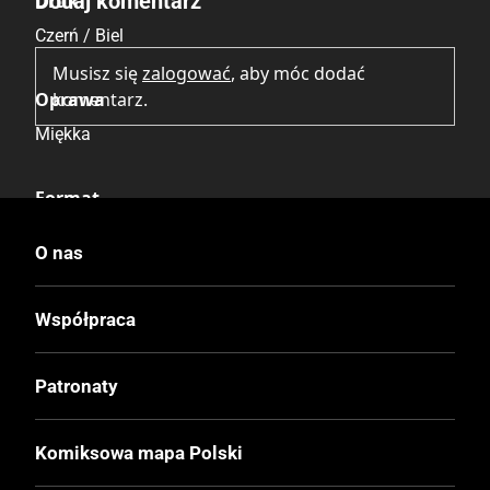
Dodaj komentarz
Druk
Czerń / Biel
Musisz się
zalogować
, aby móc dodać
Oprawa
komentarz.
Miękka
Format
210x297 mm
O nas
Liczba Stron
Współpraca
80
Patronaty
Cena Okładkowa
17.90 zł
Komiksowa mapa Polski