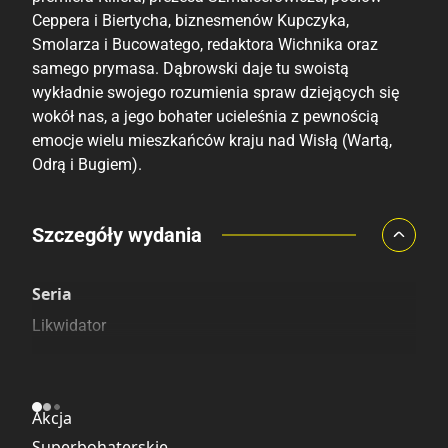
Ceppera i Biertycha, biznesmenów Kupczyka,
Smolarza i Bucowatego, redaktora Wichnika oraz
samego prymasa. Dąbrowski daje tu swoistą
wykładnie swojego rozumienia spraw dziejących się
wokół nas, a jego bohater ucieleśnia z pewnością
emocje wielu mieszkańców kraju nad Wisłą (Wartą,
Odrą i Bugiem).
Porównaj ceny
Szczegóły wydania
Szczególnie polecamy
Pozostałe księgarnie
Seria
Likwidator
Kategoria
Akcja
Superbohaterskie