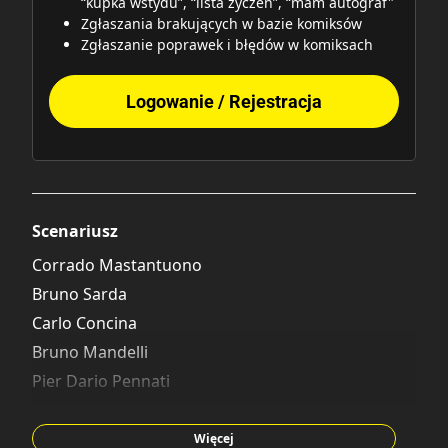
“kupka wstydu”, “lista życzeń”, “mam autograf"
Zgłaszania brakujących w bazie komiksów
Zgłaszanie poprawek i błędów w komiksach
Logowanie / Rejestracja
Scenariusz
Corrado Mastantuono
Bruno Sarda
Carlo Concina
Bruno Mandelli
Pier Dario Pennati
Francesco Artibani
Michael T. Gilbert
Więcej