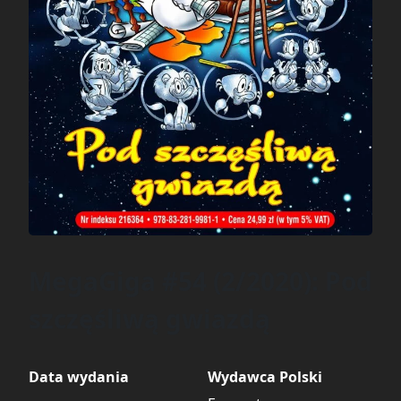
MegaGiga #54 (2/2020): Pod
szczęśliwą gwiazdą
Data wydania
Wydawca Polski