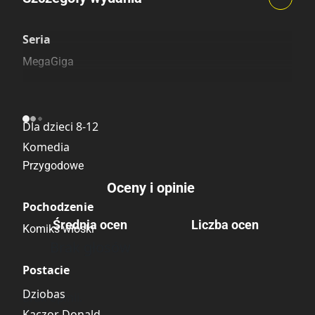
Szczególnie polecamy
Pozostałe księgarnie
Seria
MegaGiga
Kategoria
Dla dzieci 8-12
Komedia
Przygodowe
Oceny i opinie
Pochodzenie
Średnia ocen
Liczba ocen
Komiks włoski
Brak głosów
Postacie
Dziobas
Brak opinii.
Kaczor Donald