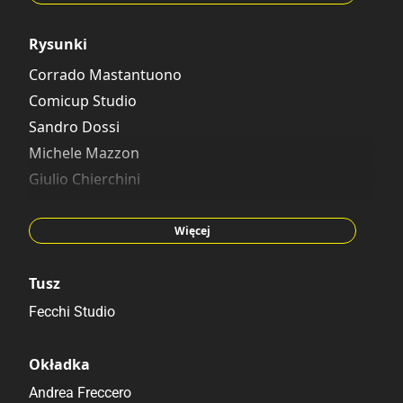
Daniele Bernardini
Doug Gray
Rysunki
Giorgio Martignoni
Corrado Mastantuono
Adamo D’Agostino
Comicup Studio
Carlo Panaro
Sandro Dossi
Rodolfo Cimino
Michele Mazzon
Giulio Chierchini
Sandro Del Conte
Alessandro Barbucci
Więcej
Xavier Vives Mateu
Giorgio Cavazzano
Tusz
Roberto Marini
Fecchi Studio
Lino Gorlero
Massimo Fecchi
Okładka
Valerio Held
Andrea Freccero