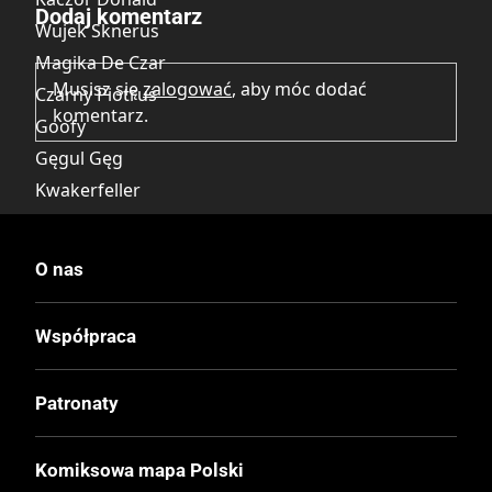
Dodaj komentarz
Wujek Sknerus
Magika De Czar
Musisz się
zalogować
, aby móc dodać
Czarny Piotruś
komentarz.
Goofy
Gęgul Gęg
Kwakerfeller
Kaczka Daisy
Goguś
O nas
Diodak
Współpraca
Wydawca Polski
Egmont
Patronaty
Wydawca Oryginalny
Komiksowa mapa Polski
Ehapa Verlag