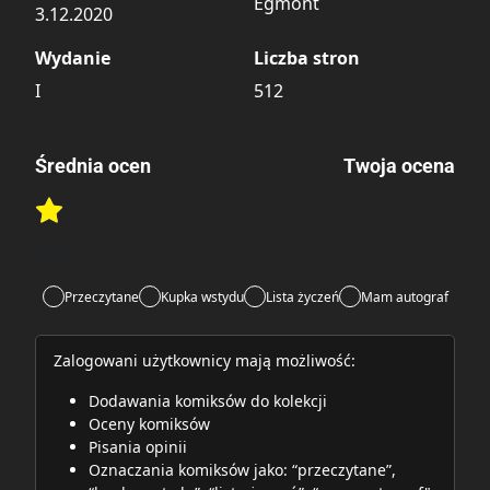
Egmont
3.12.2020
Wydanie
Liczba stron
I
512
Średnia ocen
Twoja ocena
Brak głosów
Rate this item:
Rate this item:
Submit
Lubi:
1
Przeczytane
Kupka wstydu
Lista życzeń
Mam autograf
Zalogowani użytkownicy mają możliwość:
Dodawania komiksów do kolekcji
Oceny komiksów
Pisania opinii
Oznaczania komiksów jako: “przeczytane”,