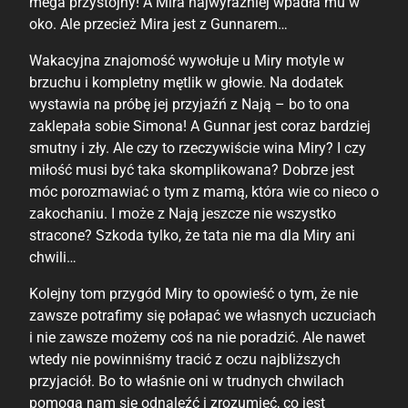
mega przystojny! A Mira najwyraźniej wpadła mu w
oko. Ale przecież Mira jest z Gunnarem…
Wakacyjna znajomość wywołuje u Miry motyle w
brzuchu i kompletny mętlik w głowie. Na dodatek
wystawia na próbę jej przyjaźń z Nają – bo to ona
zaklepała sobie Simona! A Gunnar jest coraz bardziej
smutny i zły. Ale czy to rzeczywiście wina Miry? I czy
miłość musi być taka skomplikowana? Dobrze jest
móc porozmawiać o tym z mamą, która wie co nieco o
zakochaniu. I może z Nają jeszcze nie wszystko
stracone? Szkoda tylko, że tata nie ma dla Miry ani
chwili…
Kolejny tom przygód Miry to opowieść o tym, że nie
zawsze potrafimy się połapać we własnych uczuciach
i nie zawsze możemy coś na nie poradzić. Ale nawet
wtedy nie powinniśmy tracić z oczu najbliższych
przyjaciół. Bo to właśnie oni w trudnych chwilach
pomogą nam się odnaleźć i zrozumieć, co jest