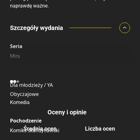
naprawdę ważne.
Porównaj ceny
Szczegóły wydania
Szczególnie polecamy
Pozostałe księgarnie
Seria
Mira
Kategoria
Dla młodzieży / YA
Obyczajowe
Komedia
Oceny i opinie
Pochodzenie
Średnia ocen
Liczba ocen
Komiks skandynawski
Brak głosów