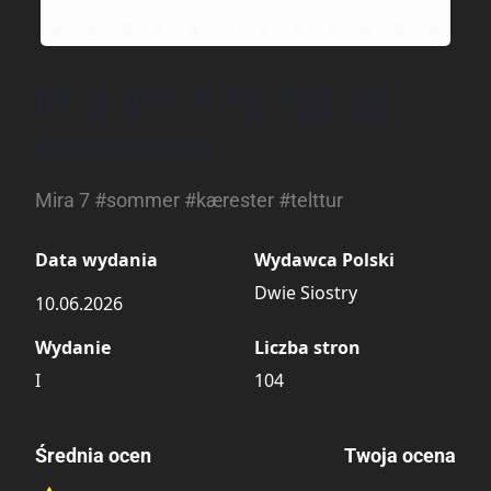
Mira #07: #lato #biwak
#zakochani
Mira 7 #sommer #kærester #telttur
Data wydania
Wydawca Polski
Dwie Siostry
10.06.2026
Wydanie
Liczba stron
I
104
Średnia ocen
Twoja ocena