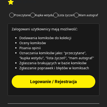
Brak głosów
Rate this item:
Rate this item:
Submit
Przeczytane
Kupka wstydu
Lista życzeń
Mam autograf
Zalogowani użytkownicy mają możliwość:
Dodawania komiksów do kolekcji
Oceny komiksów
Pisania opinii
Oznaczania komiksów jako: “przeczytane”,
“kupka wstydu”, “lista życzeń”, “mam autograf"
Zgłaszania brakujących w bazie komiksów
Zgłaszanie poprawek i błędów w komiksach
Logowanie / Rejestracja