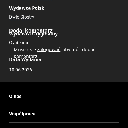
Wydawca Polski
Dwie Siostry
Brak opinii.
Dodaj komentarz
Wydawca Oryginalny
Gyldendal
Musisz się
zalogować
, aby móc dodać
komentarz.
Data Wydania
10.06.2026
Wydanie
I
O nas
Druk
Współpraca
Kolor