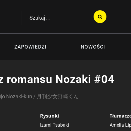
Szukaj:
ZAPOWIEDZI
NOWOŚCI
z romansu Nozaki #04
oujo Nozaki-kun / 月刊少女野崎くん
Rysunki
Tłumacz
Izumi Tsubaki
Amelia Li