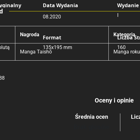
yginalny
Data Wydania
Wydanie
d
I
08.2020
Rating
Submit Rating
Nagroda
Kategoria
Format
Liczba S
lutą
135x195 mm
160
Manga Taishō
Manga roku
88
Oceny i opinie
Średnia ocen
Lic
Brak głosów