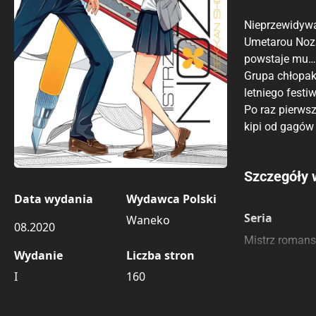
Nieprzewidywal
Umetarou Noza
powstaje mu…
Grupa chłopakó
letniego festi
Po raz pierwsz
kipi od gagów
Porównaj c
Szczegóły 
Data wydania
Wydawca Polski
Szczególnie
Pozostałe k
Seria
Waneko
08.2020
Mistrz romans
Wydanie
Liczba stron
I
160