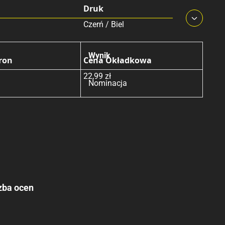
Druk
Czerń / Biel
Wynik
tron
Cena Okładkowa
22,99 zł
Nominacja
zba ocen