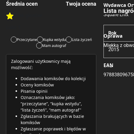
Średnia ocen
Twoja ocena
Wydawca Or
Lista nagró
Square Enix
Brak głosów
Rate this item:
Rate this item:
Submit 
Lubi:
1
Rok
Oprawa
Przeczytane
Kupka wstydu
Lista życzeń
Miękka z obwo
Mam autograf
2015
Zalogowani użytkownicy mają
EAN
możliwość:
97883809675
Dodawania komiksów do kolekcji
Oceny komiksów
Pisania opinii
Oznaczania komiksów jako:
“przeczytane”, “kupka wstydu”,
“lista życzeń”, “mam autograf"
Zgłaszania brakujących w bazie
komiksów
Zgłaszanie poprawek i błędów w