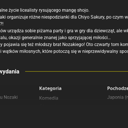
ne życie licealisty rysującego mangę shojo.
ki organizuje różne niespodzianki dla Chiyo Sakury, po czym wz
?!
w urządza sobie piżama party i gra w gry dla dziewcząt, ale wk
walu, okazji generalnie znanej jako sprzyjającej miłości…
y pojawia się też młodszy brat Nozakiego! Oto czwarty tom kom
 i wątków miłosnych, które potoczą się w nieprzewidywalny spo
eny
wydania
 polecamy
sięgarnie
Kategoria
Pochodz
u Nozaki
Japonia 
Komedia
Obyczajowe
Shōnen