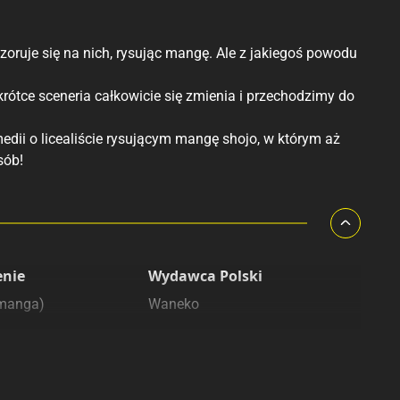
oruje się na nich, rysując mangę. Ale z jakiegoś powodu
rótce sceneria całkowicie się zmienia i przechodzimy do
edii o licealiście rysującym mangę shojo, w którym aż
sób!
enie
Wydawca Polski
(manga)
Waneko