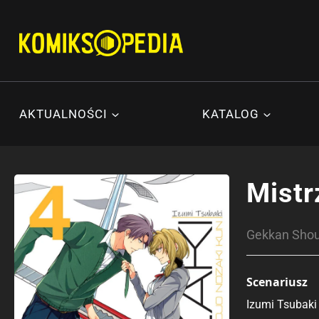
Przejdź
do
treści
AKTUALNOŚCI
KATALOG
Mistr
Gekkan Sh
Scenariusz
Izumi Tsubaki