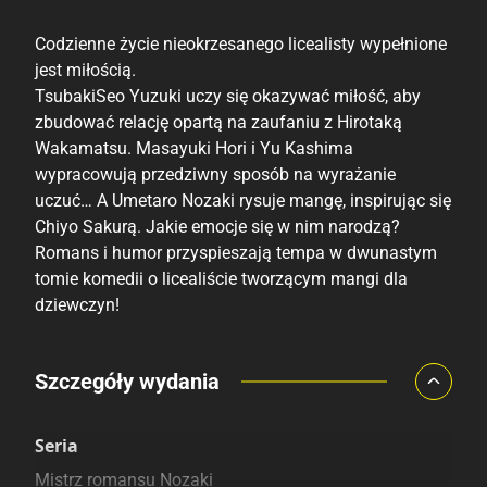
Codzienne życie nieokrzesanego licealisty wypełnione
jest miłością.
TsubakiSeo Yuzuki uczy się okazywać miłość, aby
zbudować relację opartą na zaufaniu z Hirotaką
Wakamatsu. Masayuki Hori i Yu Kashima
wypracowują przedziwny sposób na wyrażanie
uczuć… A Umetaro Nozaki rysuje mangę, inspirując się
Chiyo Sakurą. Jakie emocje się w nim narodzą?
Romans i humor przyspieszają tempa w dwunastym
tomie komedii o licealiście tworzącym mangi dla
dziewczyn!
Porównaj ceny
Szczegóły wydania
Szczególnie polecamy
Pozostałe księgarnie
Seria
Mistrz romansu Nozaki