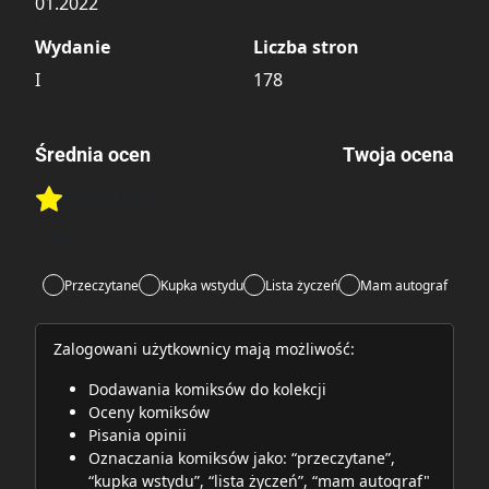
01.2022
Wydanie
Liczba stron
I
178
Średnia ocen
Twoja ocena
Brak głosów
Rate this item:
Rate this item:
Submit
Lubi:
1
Przeczytane
Kupka wstydu
Lista życzeń
Mam autograf
Zalogowani użytkownicy mają możliwość:
Dodawania komiksów do kolekcji
Oceny komiksów
Pisania opinii
Oznaczania komiksów jako: “przeczytane”,
“kupka wstydu”, “lista życzeń”, “mam autograf"