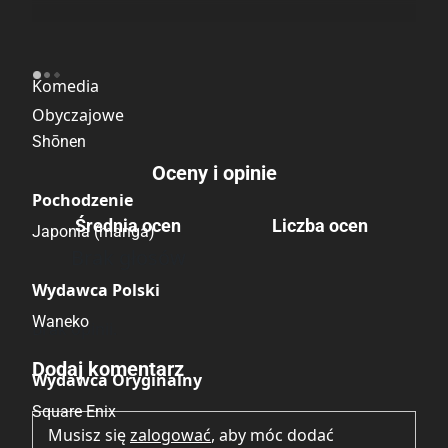
Kategoria
Komedia
Obyczajowe
Shōnen
Oceny i opinie
Pochodzenie
Średnia ocen
Liczba ocen
Japonia (manga)
Brak głosów
Wydawca Polski
Waneko
Brak opinii.
Dodaj komentarz
Wydawca Oryginalny
Square Enix
Musisz się
zalogować
, aby móc dodać