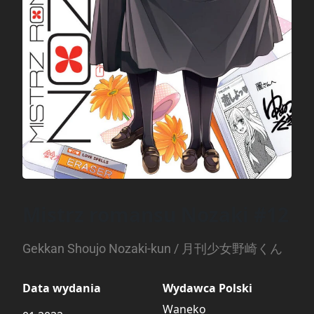
Mistrz romansu Nozaki #12
Gekkan Shoujo Nozaki-kun / 月刊少女野崎くん
Data wydania
Wydawca Polski
Waneko