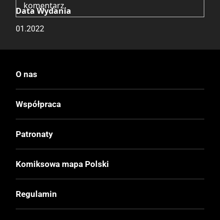
komentarz.
Data Wydania
01.2022
Wydanie
I
O nas
Druk
Współpraca
Czerń / Biel
Patronaty
Oprawa
Miękka z obwolutą
Komiksowa mapa Polski
Format
Regulamin
135x195 mm