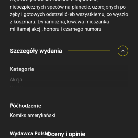
niebezpiecznych speców na planecie, uzbrojonych po
zęby i gotowych odstrzelić łeb wszystkiemu, co wyszło
z koszmaru. Dynamiczna, krwawa mieszanka
militarnej akcji, horroru i czarnego humoru.
Porównaj ceny
Szczegóły wydania
Szczególnie polecamy
Pozostałe księgarnie
Kategoria
Akcja
Horror
Pochodzenie
Komiks amerykański
Wydawca Polski
Oceny i opinie