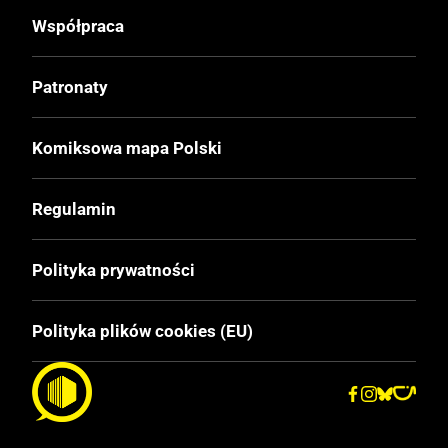
Twarda
Współpraca
Format
Patronaty
180x275 mm
Komiksowa mapa Polski
Liczba Stron
128
Regulamin
Polityka prywatności
Polityka plików cookies (EU)