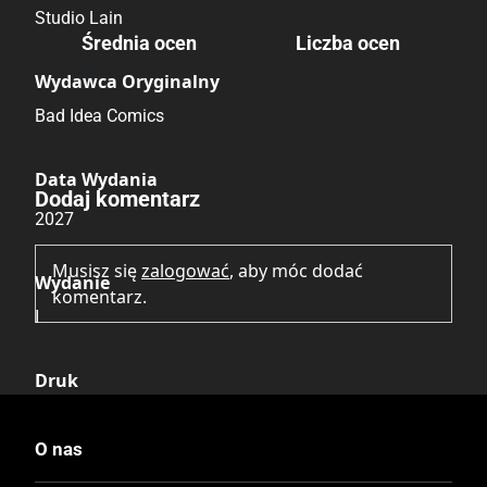
Studio Lain
Średnia ocen
Liczba ocen
Brak głosów
Wydawca Oryginalny
Bad Idea Comics
Brak opinii.
Data Wydania
Dodaj komentarz
2027
Musisz się
zalogować
, aby móc dodać
Wydanie
komentarz.
I
Druk
Kolor
O nas
Oprawa