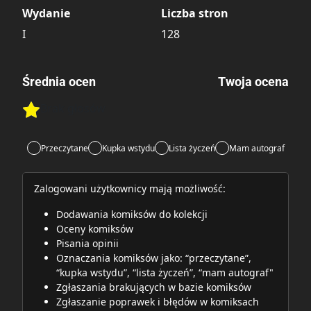
Wydanie
Liczba stron
I
128
Średnia ocen
Twoja ocena
Brak głosów
Rate this item:
Rate this item:
Submit
Przeczytane
Kupka wstydu
Lista życzeń
Mam autograf
Zalogowani użytkownicy mają możliwość:
Dodawania komiksów do kolekcji
Oceny komiksów
Pisania opinii
Oznaczania komiksów jako: “przeczytane”,
“kupka wstydu”, “lista życzeń”, “mam autograf"
Zgłaszania brakujących w bazie komiksów
Zgłaszanie poprawek i błędów w komiksach