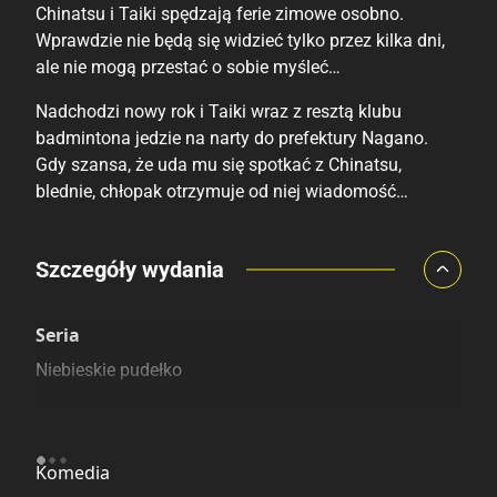
Chinatsu i Taiki spędzają ferie zimowe osobno.
Wprawdzie nie będą się widzieć tylko przez kilka dni,
ale nie mogą przestać o sobie myśleć…
Nadchodzi nowy rok i Taiki wraz z resztą klubu
badmintona jedzie na narty do prefektury Nagano.
Gdy szansa, że uda mu się spotkać z Chinatsu,
blednie, chłopak otrzymuje od niej wiadomość…
Porównaj ceny
Szczegóły wydania
Szczególnie polecamy
Pozostałe księgarnie
Seria
Niebieskie pudełko
Kategoria
Komedia