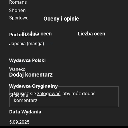
Romans
Shōnen
Sportowe
Oceny i opinie
Średnia ocen
Liczba ocen
Pochodzenie
Brak głosów
Japonia (manga)
Wydawca Polski
Brak opinii.
Waneko
Dodaj komentarz
Wydawca Oryginalny
Musisz się
zalogować
, aby móc dodać
Shueisha
komentarz.
Data Wydania
5.09.2025