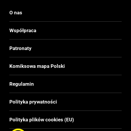
Wydanie
O nas
I
Współpraca
Druk
Czerń / Biel
Patronaty
Oprawa
Komiksowa mapa Polski
Miękka z obwolutą
Regulamin
Format
124x176 mm
Polityka prywatności
Liczba Stron
Polityka plików cookies (EU)
200