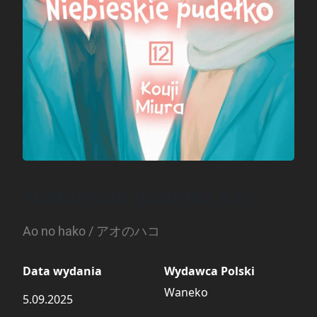
Niebieskie pudełko #12
Ao no hako / アオのハコ
Data wydania
Wydawca Polski
Waneko
5.09.2025