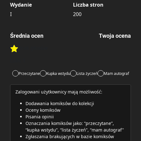
Wydanie
Liczba stron
I
200
Średnia ocen
Twoja ocena
Brak głosów
Rate this item:
Rate this item:
Submit
Lubi:
1
Przeczytane
Kupka wstydu
Lista życzeń
Mam autograf
Zalogowani użytkownicy mają możliwość:
Dodawania komiksów do kolekcji
Oceny komiksów
Pisania opinii
Oznaczania komiksów jako: “przeczytane”,
“kupka wstydu”, “lista życzeń”, “mam autograf"
Zgłaszania brakujących w bazie komiksów