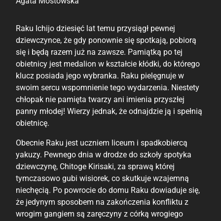
Agata Mostowska
Raku Ichijo dziesięć lat temu przysiągł pewnej
dziewczynce, że gdy ponownie się spotkają, pobiorą
się i będą razem już na zawsze. Pamiątką po tej
obietnicy jest medalion w kształcie kłódki, do którego
klucz posiada jego wybranka. Raku pielęgnuje w
swoim sercu wspomnienie tego wydarzenia. Niestety
chłopak nie pamięta twarzy ani imienia przyszłej
panny młodej! Wierzy jednak, że odnajdzie ją i spełnią
obietnicę.
Obecnie Raku jest uczniem liceum i spadkobiercą
yakuzy. Pewnego dnia w drodze do szkoły spotyka
dziewczynę, Chitoge Kirisaki, za sprawą której
tymczasowo gubi wisiorek, co skutkuje wzajemną
niechęcią. Po powrocie do domu Raku dowiaduje się,
że jedynym sposobem na zakończenia konfliktu z
wrogim gangiem są zaręczyny z córką wrogiego