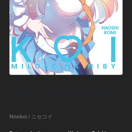
Nisekoi – Miłość na niby
#01
Nisekoi / ニセコイ