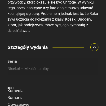
przywódcy, którą okazuje się być Chitoge. W wyniku
tego, przez następne trzy lata oboje muszą udawać
kochającą się parę. Problemem jednak jest to, że Raku
żywi uczucia do koleżanki z klasy, Kosaki Onodery,
która, jak podejrzewa, może być jego sympatią z
dzieciństwa…
Porównaj ceny
Szczegóły wydania
Szczególnie polecamy
Pozostałe księgarnie
Seria
Nisekoi – Miłość na niby
Kategoria
Komedia
Romans
Obyczajowe