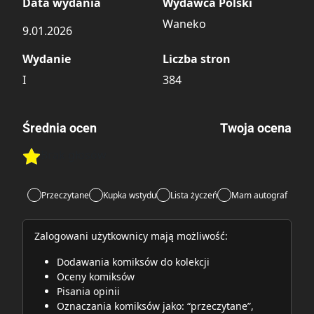
Data wydania
Wydawca Polski
Waneko
9.01.2026
Wydanie
Liczba stron
I
384
Średnia ocen
Twoja ocena
Brak głosów
Rate this item:
Rate this item:
Submit
Przeczytane
Kupka wstydu
Lista życzeń
Mam autograf
Zalogowani użytkownicy mają możliwość:
Dodawania komiksów do kolekcji
Oceny komiksów
Pisania opinii
Oznaczania komiksów jako: “przeczytane”,