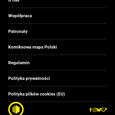
I
Współpraca
Druk
Czerń / Biel
Patronaty
Oprawa
Komiksowa mapa Polski
Miękka z obwolutą
Regulamin
Format
148x210 mm
Polityka prywatności
Liczba Stron
Polityka plików cookies (EU)
384
Cena Okładkowa