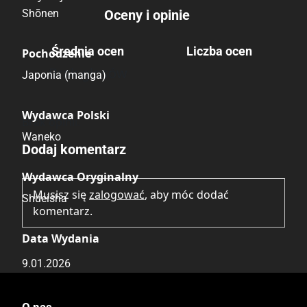
Shōnen
Oceny i opinie
Średnia ocen
Liczba ocen
Pochodzenie
Brak głosów
Japonia (manga)
Wydawca Polski
Brak opinii.
Waneko
Dodaj komentarz
Wydawca Oryginalny
Musisz się
zalogować
, aby móc dodać
Shueisha
komentarz.
Data Wydania
9.01.2026
Wydanie
O nas