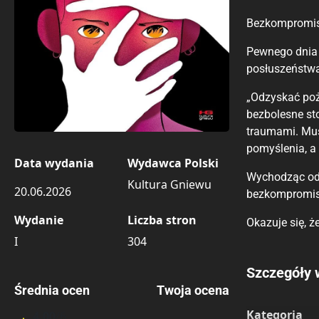
Bezkompromiso
Pewnego dnia 
posłuszeństwa.
„Odzyskać poż
bezbolesne st
traumami. Musi
pomyślenia, a
Data wydania
Wydawca Polski
Wychodząc od 
Kultura Gniewu
20.06.2026
bezkompromiso
Wydanie
Liczba stron
Okazuje się, ż
I
304
Porównaj c
Szczegóły 
Średnia ocen
Twoja ocena
Szczególnie
Pozostałe k
Kategoria
4.00
/6