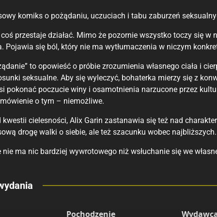
wy komiks o pożądaniu, uczuciach i tabu zaburzeń seksualny
coś przestaje działać. Mimo że pozornie wszystko toczy się w 
 Pojawia się ból, który nie ma wytłumaczenia w niczym konkret
ądanie” to opowieść o próbie zrozumienia własnego ciała i cie
osunki seksualne. Aby się wyleczyć, bohaterka mierzy się z ko
 pokonać poczucie winy i osamotnienia narzucone przez kulturę
 mówienie o tym – niemożliwe.
kwestii cielesności, Alix Garin zastanawia się też nad chara
wą drogę walki o siebie, ale też szacunku wobec najbliższych.
e nie ma nic bardziej wywrotowego niż wsłuchanie się we własne
eny
wydania
 polecamy
sięgarnie
Pochodzenie
Wydawca