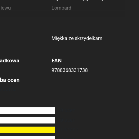
niewu
Lombard
Oprawa
Miękka ze skrzydełkami
ładkowa
EAN
9788368331738
zba ocen
ocena
0
ocen
0
ocen
1
ocena