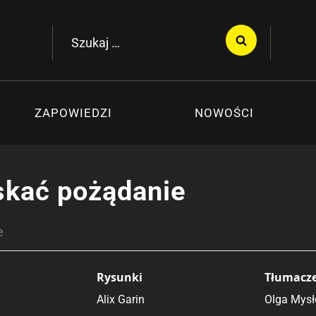
Szukaj:
ZAPOWIEDZI
NOWOŚCI
kać pożądanie
e
Rysunki
Tłumacz
Alix Garin
Olga Mys