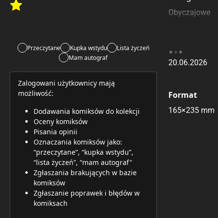
Rate this item:
1 ocena
Rate this item:
Submit 
Obyczajowe
Lubi:
1
Data Wydan
Przeczytane
Kupka wstydu
Lista życzeń
Mam autograf
20.06.2026
Zalogowani użytkownicy mają
możliwość:
Format
165×235 mm
Dodawania komiksów do kolekcji
Oceny komiksów
Pisania opinii
Oznaczania komiksów jako:
“przeczytane”, “kupka wstydu”,
“lista życzeń”, “mam autograf"
Zgłaszania brakujących w bazie
komiksów
Zgłaszanie poprawek i błędów w
komiksach