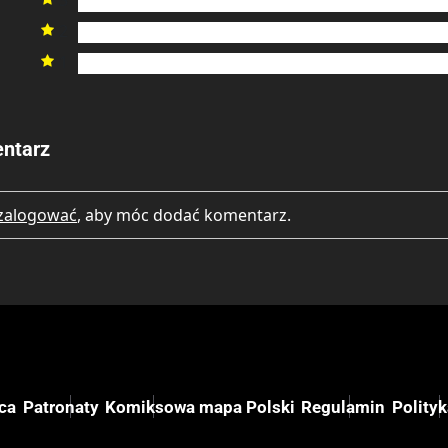
3
2

1

ntarz
zalogować
, aby móc dodać komentarz.
ca
Patronaty
Komiksowa mapa Polski
Regulamin
Polity