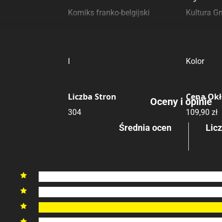
Submit Rating
Rating
Komiks franko-belgijski
Kultura G
ia
Wydanie
Druk
I
Kolor
Liczba Stron
Cena Ok
Oceny i opinie
304
109,90 zł
Średnia ocen
Lic
1 
4.00
/6
6

5

4

