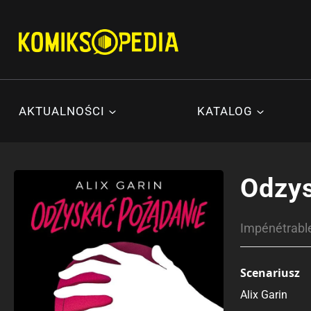
Przejdź
do
treści
AKTUALNOŚCI
KATALOG
Odzys
Impénétrabl
Scenariusz
Alix Garin