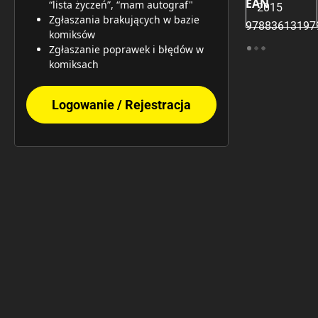
EAN
“lista życzeń”, “mam autograf"
2015
Zgłaszania brakujących w bazie
97883613197
komiksów
Zgłaszanie poprawek i błędów w
komiksach
Logowanie / Rejestracja