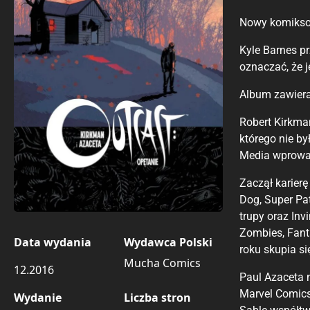
Nowy komiksow
Kyle Barnes pr
oznaczać, że j
Album zawiera
Robert Kirkma
którego nie by
Media wprowad
Zaczął karier
Dog, Super Pa
trupy oraz Inv
Zombies, Fant
Data wydania
Wydawca Polski
roku skupia si
Mucha Comics
12.2016
Paul Azaceta m
Marvel Comics
Wydanie
Liczba stron