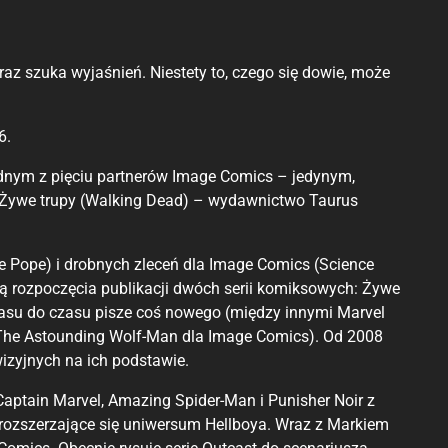
az szuka wyjaśnień. Niestety to, czego się dowie, może
6.
ednym z pięciu partnerów Image Comics – jedynym,
ria Żywe trupy (Walking Dead) – wydawnictwo Taurus
Pope) i drobnych zleceń dla Image Comics (Science
wą rozpoczęcia publikacji dwóch serii komiksowych: Żywe
 czasu do czasu pisze coś nowego (między innymi Marvel
 i The Astounding Wolf-Man dla Image Comics). Od 2008
wizyjnych na ich podstawie.
Captain Marvel, Amazing Spider-Man i Punisher Noir z
 rozszerzające się uniwersum Hellboya. Wraz z Markiem