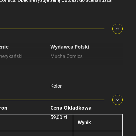
Comics. Obecnie rysuje serię Outcast do scenariusza
enie
Wydawca Polski
merykański
Mucha Comics
Druk
Kolor
tron
Cena Okładkowa
59,00 zł
Wynik