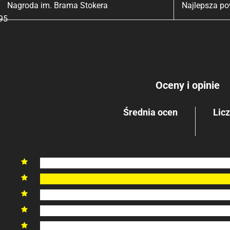
Nagroda im. Brama Stokera
Najlepsza po
95
Oceny i opinie
Średnia ocen
Lic
1 
5.00
/6
6

5

4

3

2
