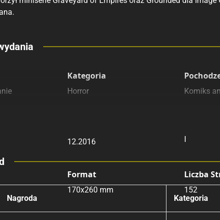
orzył miniserie Graveyard of Empires oraz Grounded dla Image 
ana.
eny
wydania
Submit Rating
 polecamy
sięgarnie
Rating
Kategoria
Pochodz
anie
Horror
Komiks a
yginalny
Data Wydania
Wydanie
I
12.2016
d
Format
Liczba S
170x260 mm
152
Nagroda
Kategoria