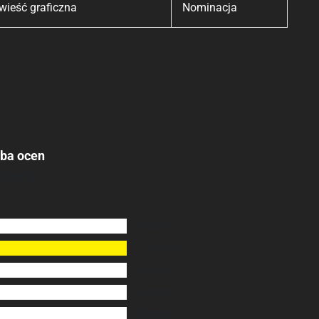
wieść graficzna
Nominacja
zba ocen
ocena
0
ocen
1
ocena
0
ocen
0
ocen
0
ocen