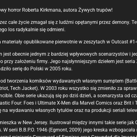
y horror Roberta Kirkmana, autora Żywych trupów!
zez całe życie zmagał się z ludźmi opętanymi przez demony. Ter
ego los radykalnie się odmieni.
 materiały opublikowane pierwotnie w zeszytach w Outcast #1-
n jest obecnie jednym z bardziej wpływowych scenarzystów i j
ło przy założeniu firmy. Jego najsłynniejszym dziełem jest se
ziło serię do Polski w 2005 roku.
ę od tworzenia komiksów wydawanych własnym sumptem (Battle 
triot, Tech Jacket). W 2003 roku wszystko się zmieniło za spra
incible. Obie serie ukazują się po dziś dzień, a scenarzysta od
astic Four: Foes i Ultimate X-Men dla Marvel Comics oraz Brit
ę na wydawaniu własnych tytułów oraz na produkcji seriali tele
ieszka w New Jersey. Ilustrował między innymi takie serie jak 
. W serii B.B.P.O. 1946 (Egmont, 2009) jego kreska wzbogacała