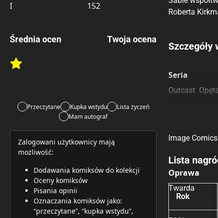
Sable współtw
I
152
Roberta Kirkm
Średnia ocen
Twoja ocena
Porównaj c
Szczegóły 
5.00
/6
Rate this item:
Szczególnie
Pozostałe k
1 ocena
Rate this item:
Submit 
Seria
Lubi:
14
Outcast. Opęt
Przeczytane
Kupka wstydu
Lista życzeń
Mam autograf
Wydawca Or
Image Comics
Zalogowani użytkownicy mają
możliwość:
Lista nagró
Dodawania komiksów do kolekcji
Oprawa
Oceny komiksów
Twarda
Pisania opinii
Rok
Oznaczania komiksów jako:
“przeczytane”, “kupka wstydu”,