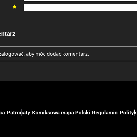
1

ntarz
zalogować
, aby móc dodać komentarz.
ca
Patronaty
Komiksowa mapa Polski
Regulamin
Polity