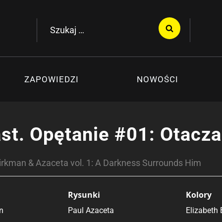
Szukaj:
ZAPOWIEDZI
NOWOŚCI
st. Opętanie #01: Otacz
irkman & Azaceta vol. 1: A Darkness Surrounds Him
Rysunki
Kolory
n
Paul Azaceta
Elizabeth 