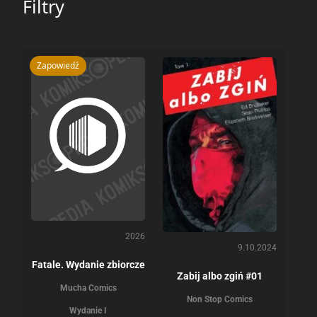
Filtry
Zapowiedź
2026
9.10.2024
Fatale. Wydanie zbiorcze
Zabij albo zgiń #01
Mucha Comics
Non Stop Comics
Wydanie I