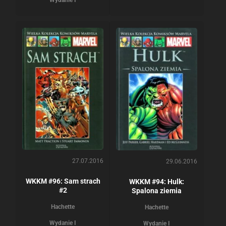
Wydanie I
27.07.2016
29.06.2016
WKKM #96: Sam strach
WKKM #94: Hulk:
#2
Spalona ziemia
Hachette
Hachette
Wydanie I
Wydanie I