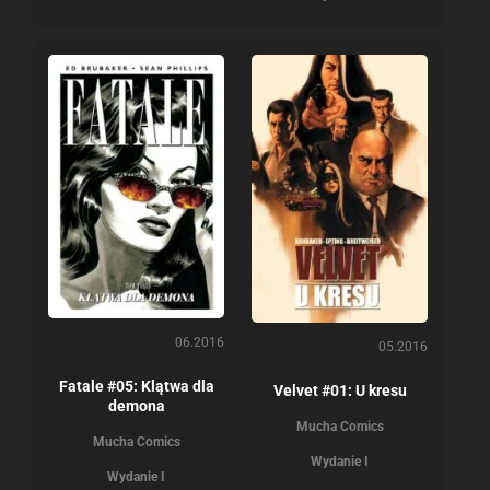
06.2016
05.2016
Fatale #05: Klątwa dla
Velvet #01: U kresu
demona
Mucha Comics
Mucha Comics
Wydanie I
Wydanie I