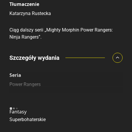
Tłumaczenie
Katarzyna Rustecka
Ciąg dalszy serii „Mighty Morphin Power Rangers:
Ninja Rangers”.
Porównaj ceny
Szczegóły wydania
Szczególnie polecamy
Pozostałe księgarnie
Seria
Power Rangers
Kategoria
Fantasy
Superbohaterskie