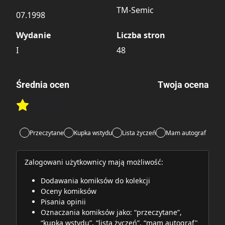
TM-Semic
07.1998
Wydanie
Liczba stron
I
48
Średnia ocen
Twoja ocena
Brak głosów
Rate this item:
Rate this item:
Submit
Przeczytane
Kupka wstydu
Lista życzeń
Mam autograf
Zalogowani użytkownicy mają możliwość:
Dodawania komiksów do kolekcji
Oceny komiksów
Pisania opinii
Oznaczania komiksów jako: “przeczytane”,
“kupka wstydu”, “lista życzeń”, “mam autograf"