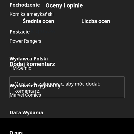
Pochodzenie
Oceny i opinie
Komiks amerykański
Średnia ocen
Liczba ocen
Brak głosów
Postacie
Power Rangers
Brak opinii.
Wydawca Polski
Dodaj komentarz
TM-Semic
Musisz się
zalogować
, aby móc dodać
Wydawca Oryginalny
komentarz.
Marvel Comics
Data Wydania
07.1998
O nas