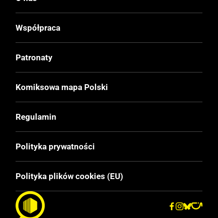
Wydanie
I
Współpraca
Druk
Patronaty
Kolor
Komiksowa mapa Polski
Oprawa
Miękka
Regulamin
Format
Polityka prywatności
170x260 mm
Polityka plików cookies (EU)
Liczba Stron
48