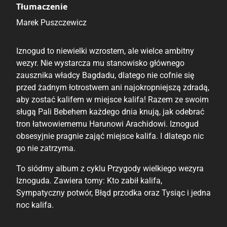
Tłumaczenie
Marek Puszczewicz
Iznogud to niewielki wzrostem, ale wielce ambitny
wezyr. Nie wystarcza mu stanowisko głównego
zausznika władcy Bagdadu, dlatego nie cofnie się
przed żadnym łotrostwem ani najokropniejszą zdradą,
aby zostać kalifem w miejsce kalifa! Razem ze swoim
sługą Pali Bebehem każdego dnia knują, jak odebrać
tron łatwowiernemu Harunowi Arachidowi. Iznogud
obsesyjnie pragnie zająć miejsce kalifa. I dlatego nic
go nie zatrzyma.
To siódmy album z cyklu Przygody wielkiego wezyra
Iznoguda. Zawiera tomy: Kto zabił kalifa,
Sympatyczny potwór, Błąd przodka oraz Tysiąc i jedna
noc kalifa.