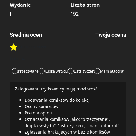
Wydanie
Liczba stron
I
192
Średnia ocen
Twoja ocena
Brak głosów
Rate this item:
Rate this item:
Submit
Lubi:
4
Przeczytane
Kupka wstydu
Lista życzeń
Mam autograf
Zalogowani użytkownicy mają możliwość:
Dodawania komiksów do kolekcji
Oceny komiksów
Pisania opinii
Oznaczania komiksów jako: “przeczytane”,
“kupka wstydu”, “lista życzeń”, “mam autograf"
Zgłaszania brakujących w bazie komiksów