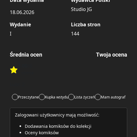
Studio JG
18.06.2026
Wydanie
Liczba stron
I
144
Średnia ocen
Twoja ocena
3.00
/6
Rate this item:
1 ocena
Rate this item:
Submit
Lubi:
2
Przeczytane
Kupka wstydu
Lista życzeń
Mam autograf
Zalogowani użytkownicy mają możliwość:
Dodawania komiksów do kolekcji
Oceny komiksów