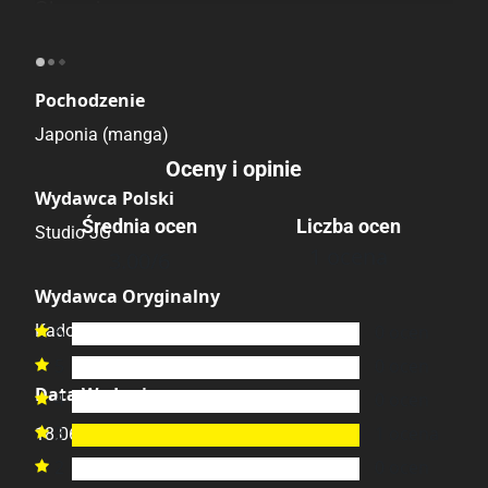
Obyczajowe
Seinen
Pochodzenie
Japonia (manga)
Oceny i opinie
Wydawca Polski
Średnia ocen
Liczba ocen
Studio JG
1 ocena
3.00
/6
Wydawca Oryginalny
Kadokawa Shoten
6
0
ocen

5
0
ocen

Data Wydania
4
0
ocen

3
1
ocena
18.06.2026

2
0
ocen
