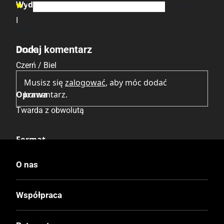
Wydanie
1
0
ocen

I
Brak opinii.
Dodaj komentarz
Druk
Czerń / Biel
Musisz się
zalogować
, aby móc dodać
Oprawa
komentarz.
Twarda z obwolutą
Format
148x210 mm
O nas
Liczba Stron
Współpraca
144