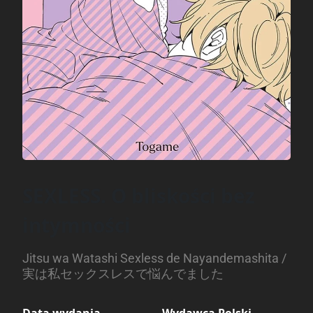
SEXLESS. O bliskości bez
intymności
Jitsu wa Watashi Sexless de Nayandemashita /
実は私セックスレスで悩んでました
Data wydania
Wydawca Polski