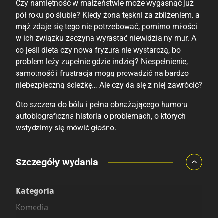
Czy namiętność w małżeństwie może wygasnąć już
pół roku po ślubie? Kiedy żona tęskni za zbliżeniem, a
mąż zdaje się tego nie potrzebować, pomimo miłości
w ich związku zaczyna wyrastać niewidzialny mur. A
co jeśli dieta czy nowa fryzura nie wystarczą, bo
problem leży zupełnie gdzie indziej? Niespełnienie,
samotność i frustracja mogą prowadzić na bardzo
niebezpieczną ścieżkę… Ale czy da się z niej zawrócić?
Oto szczera do bólu i pełna obnażającego humoru
autobiograficzna historia o problemach, o których
wstydzimy się mówić głośno.
Porównaj ceny
Szczegóły wydania
Szczególnie polecamy
Pozostałe księgarnie
Kategoria
Komedia