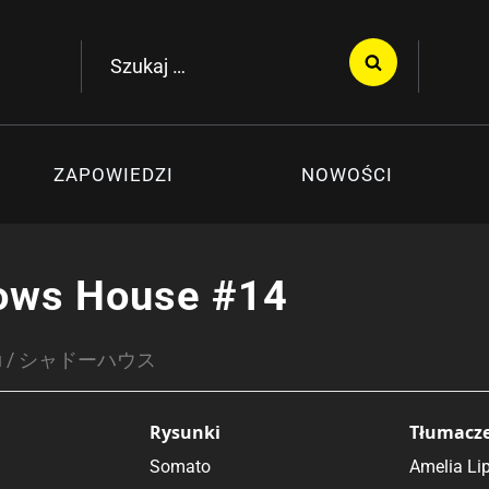
Szukaj:
ZAPOWIEDZI
NOWOŚCI
ows House #14
usu / シャドーハウス
Rysunki
Tłumacz
Somato
Amelia Li