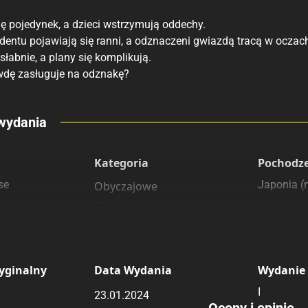
ę pojedynek, a dzieci wstrzymują oddechy.
dentu pojawiają się ranni, a odznaczeni gwiazdą tracą w oczac
łabnie, a plany się komplikują.
wdę zasługuje na odznakę?
eny
wydania
 polecamy
sięgarnie
Kategoria
Pochodz
se
Japonia 
Obyczajowe
Thriller
Seinen
yginalny
Data Wydania
Wydanie
I
23.01.2024