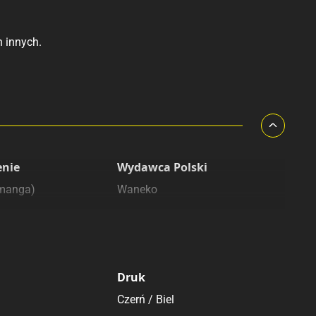
h innych.
enie
Wydawca Polski
(manga)
Waneko
Druk
Czerń / Biel