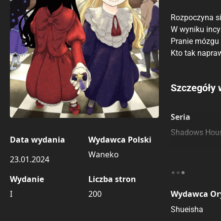
Rozpoczyna si
W wyniku incy
Pranie mózgu s
Kto tak napra
Porównaj c
Szczegóły 
Szczególnie
Pozostałe k
Seria
Shadows Hou
Data wydania
Wydawca Polski
Waneko
23.01.2024
Wydanie
Liczba stron
I
200
Wydawca Or
Shueisha