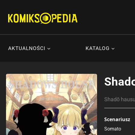
Przejdź
do
treści
AKTUALNOŚCI
KATALOG
Shad
Shadō ha
Scenariusz
Somato