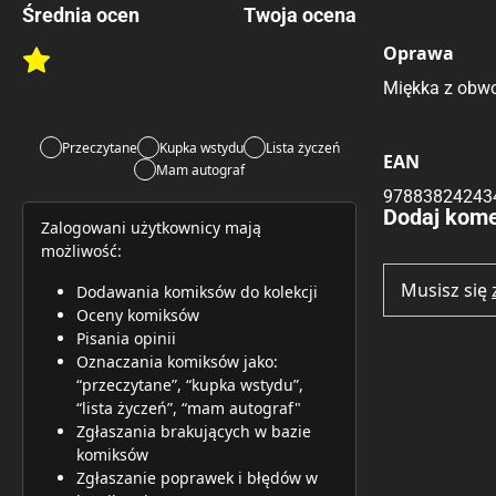
Średnia ocen
Twoja ocena
Oprawa
Brak głosów
Rate this item:
Rate this item:
Submit 
Miękka z obwo
Lubi:
2
Przeczytane
Kupka wstydu
Lista życzeń
EAN
Mam autograf
Brak opinii.
97883824243
Dodaj kome
Zalogowani użytkownicy mają
możliwość:
Musisz się
Dodawania komiksów do kolekcji
Oceny komiksów
Pisania opinii
Oznaczania komiksów jako:
“przeczytane”, “kupka wstydu”,
“lista życzeń”, “mam autograf"
Zgłaszania brakujących w bazie
komiksów
Zgłaszanie poprawek i błędów w