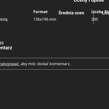
Oceny i opinie
Format
Liczba S
Średnia ocen
Lic
Rating
Submit Rating
lutą
136x196 mm
200
Brak głosów
48
ntarz
zalogować
, aby móc dodać komentarz.