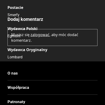
Postacie
Brak opinii.
Smerfy
Dodaj komentarz
Wydawca Polski
Musisz się
zalogować
, aby móc dodać
Egmont
komentarz.
Wydawca Oryginalny
Lombard
Data Wydania
O nas
5.11.2025
Współpraca
Wydanie
II
Patronaty