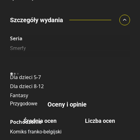
Porównaj ceny
Szczegóły wydania
Szczególnie polecamy
Pozostałe księgarnie
Seria
Smerfy
Kategoria
Dla dzieci 5-7
Dla dzieci 8-12
Fantasy
Przygodowe
Oceny i opinie
Średnia ocen
Liczba ocen
Pochodzenie
Brak głosów
Komiks franko-belgijski