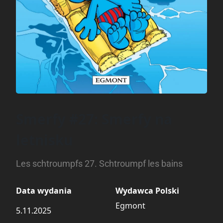
Smerfy #27: Smerfy na
letnisku
Les schtroumpfs 27. Schtroumpf les bains
Data wydania
Wydawca Polski
Egmont
5.11.2025