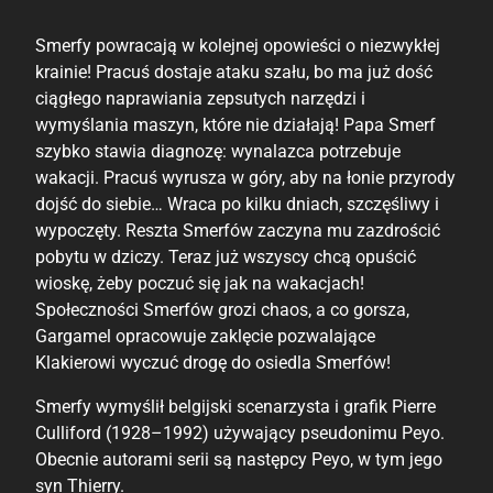
Smerfy powracają w kolejnej opowieści o niezwykłej
krainie! Pracuś dostaje ataku szału, bo ma już dość
ciągłego naprawiania zepsutych narzędzi i
wymyślania maszyn, które nie działają! Papa Smerf
szybko stawia diagnozę: wynalazca potrzebuje
wakacji. Pracuś wyrusza w góry, aby na łonie przyrody
dojść do siebie… Wraca po kilku dniach, szczęśliwy i
wypoczęty. Reszta Smerfów zaczyna mu zazdrościć
pobytu w dziczy. Teraz już wszyscy chcą opuścić
wioskę, żeby poczuć się jak na wakacjach!
Społeczności Smerfów grozi chaos, a co gorsza,
Gargamel opracowuje zaklęcie pozwalające
Klakierowi wyczuć drogę do osiedla Smerfów!
Smerfy wymyślił belgijski scenarzysta i grafik Pierre
Culliford (1928–1992) używający pseudonimu Peyo.
Obecnie autorami serii są następcy Peyo, w tym jego
syn Thierry.