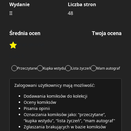
Wydanie
Liczba stron
II
48
Średnia ocen
Twoja ocena
Brak głosów
Rate this item:
Rate this item:
Submit
Lubi:
3
Przeczytane
Kupka wstydu
Lista życzeń
Mam autograf
Zalogowani użytkownicy mają możliwość:
Dodawania komiksów do kolekcji
Oceny komiksów
Pisania opinii
Oznaczania komiksów jako: “przeczytane”,
“kupka wstydu”, “lista życzeń”, “mam autograf"
Zgłaszania brakujących w bazie komiksów