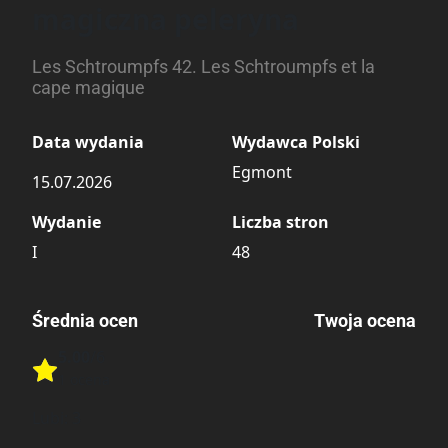
magiczna peleryna
Les Schtroumpfs 42. Les Schtroumpfs et la
cape magique
Data wydania
Wydawca Polski
Egmont
15.07.2026
Wydanie
Liczba stron
I
48
Średnia ocen
Twoja ocena
5.00
/6
Rate this item:
1 ocena
Rate this item:
Submit
Lubi:
3