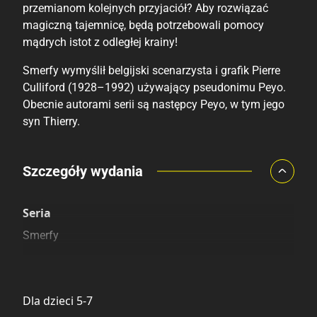
przemianom kolejnych przyjaciół? Aby rozwiązać
magiczną tajemnicę, będą potrzebowali pomocy
mądrych istot z odległej krainy!
Smerfy wymyślił belgijski scenarzysta i grafik Pierre
Culliford (1928–1992) używający pseudonimu Peyo.
Obecnie autorami serii są następcy Peyo, w tym jego
syn Thierry.
Porównaj ceny
Szczegóły wydania
Szczególnie polecamy
Pozostałe księgarnie
Seria
Smerfy
Kategoria
Dla dzieci 5-7