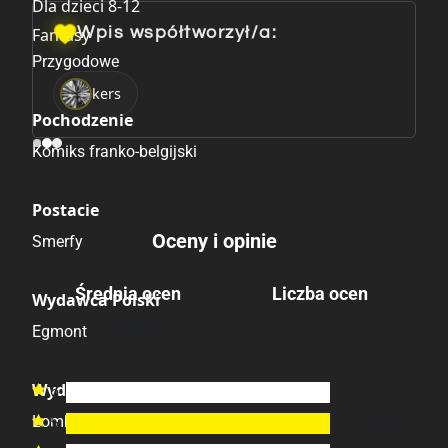
Dla dzieci 8-12
Fantasy
Wpis współtworzył/a:
Przygodowe
kers
Pochodzenie
Komiks franko-belgijski
Postacie
Oceny i opinie
Smerfy
Średnia ocen
Liczba ocen
Wydawca Polski
1 ocena
5.00
/6
Egmont
Wydawca Oryginalny
6
0
ocen

5
1
ocena
Lombard
