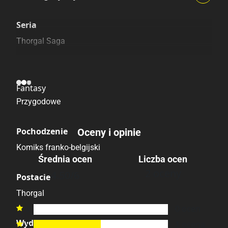
Szczególnie polecamy
Pozostałe księgarnie
Seria
Thorgal Saga
Kategoria
Fantasy
Przygodowe
Pochodzenie
Oceny i opinie
Komiks franko-belgijski
Średnia ocen
Liczba ocen
2 oceny
4.50
/6
Postacie
Thorgal
6
0
ocen

Wydawca Polski
5
1
ocena
