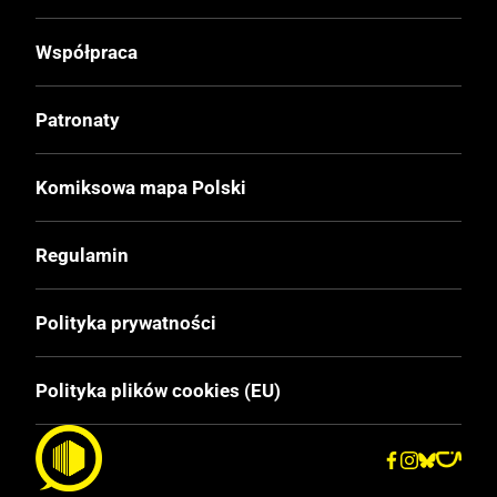
Twarda
Współpraca
Format
Patronaty
210x297 mm
Komiksowa mapa Polski
Liczba Stron
96
Regulamin
Cena Okładkowa
Polityka prywatności
44,99 zł
Polityka plików cookies (EU)
EAN
9788328172135