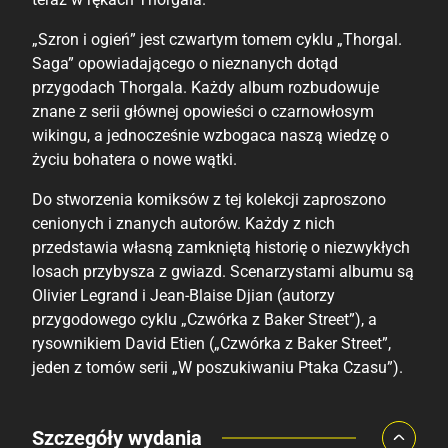
„Szron i ogień” jest czwartym tomem cyklu „Thorgal.
Saga” opowiadającego o nieznanych dotąd
przygodach Thorgala. Każdy album rozbudowuje
znane z serii głównej opowieści o czarnowłosym
wikingu, a jednocześnie wzbogaca naszą wiedzę o
życiu bohatera o nowe wątki.
Do stworzenia komiksów z tej kolekcji zaproszono
cenionych i znanych autorów. Każdy z nich
przedstawia własną zamkniętą historię o niezwykłych
losach przybysza z gwiazd. Scenarzystami albumu są
Olivier Legrand i Jean-Blaise Djian (autorzy
przygodowego cyklu „Czwórka z Baker Street”), a
rysownikiem David Etien („Czwórka z Baker Street”,
jeden z tomów serii „W poszukiwaniu Ptaka Czasu”).
Porównaj ceny
Szczegóły wydania