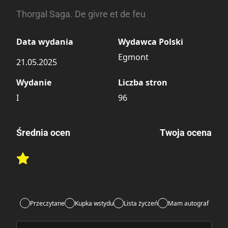
Thorgal Saga. De givre et de feu
Data wydania
Wydawca Polski
Egmont
21.05.2025
Wydanie
Liczba stron
I
96
Średnia ocen
Twoja ocena
4.50
/6
Rate this item:
2 oceny
Rate this item:
Submit
Lubi:
11
Przeczytane
Kupka wstydu
Lista życzeń
Mam autograf