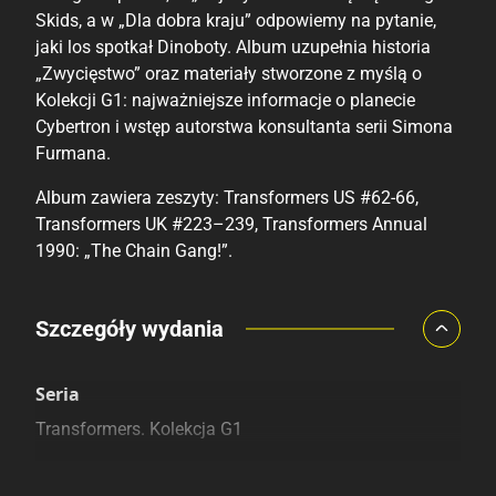
Skids, a w „Dla dobra kraju” odpowiemy na pytanie,
jaki los spotkał Dinoboty. Album uzupełnia historia
„Zwycięstwo” oraz materiały stworzone z myślą o
Kolekcji G1: najważniejsze informacje o planecie
Cybertron i wstęp autorstwa konsultanta serii Simona
Furmana.
Album zawiera zeszyty: Transformers US #62-66,
Transformers UK #223–239, Transformers Annual
1990: „The Chain Gang!”.
Porównaj ceny
Szczegóły wydania
Szczególnie polecamy
Pozostałe księgarnie
Seria
Transformers. Kolekcja G1
Linia wydawnicza