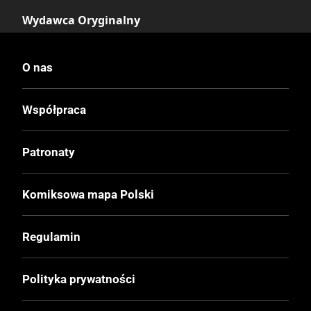
Wydawca Oryginalny
Marvel Comics
O nas
Data Wydania
21.08.2019
Współpraca
Wydanie
Patronaty
I
Komiksowa mapa Polski
Druk
Kolor
Regulamin
Oprawa
Polityka prywatności
Twarda