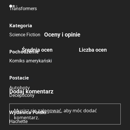
Transformers
Kategoria
Oceny i opinie
Science Fiction
Średnia ocen
Liczba ocen
Pochodzenie
Brak głosów
Komiks amerykański
Postacie
Brak opinii.
Autoboty
Dodaj komentarz
Decepticony
Musisz się
zalogować
, aby móc dodać
Wydawca Polski
komentarz.
Hachette