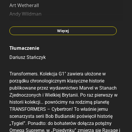
Art Wetherall
Andy Wildman
Lee Sullivan
Staz Johnson
Więcej
Tłumaczenie
Dariusz Stańczyk
Transformers. Kolekcja G1″ zawiera ułożone w
porządku chronologicznym klasyczne historie
publikowane przez wydawnictwo Marvel w Stanach
Zjednoczonych i Wielkiej Brytanii. Po raz pierwszy w
historii kolekcji… powrócimy na rodzimą planetę
TRANSFORMERS – Cybertron! To właśnie jemu
scenarzysta serii Bob Budianski poświęcił historię
„Tygiel”. Ponadto: do bohaterów dołącza potężny
Omega Supreme, w „Pojedynku” zmierzą się Ravage i