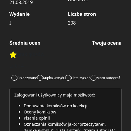
21.08.2019
Wydanie
Liczba stron
I
208
Średnia ocen
Twoja ocena
Brak głosów
Rate this item:
Rate this item:
Submit
Lubi:
4
Przeczytane
Kupka wstydu
Lista życzeń
Mam autograf
Zalogowani użytkownicy mają możliwość:
Dodawania komiksów do kolekcji
Oceny komiksów
Pisania opinii
Oznaczania komiksów jako: “przeczytane”,
“kupka wstydu”, “lista życzeń”, “mam autograf"