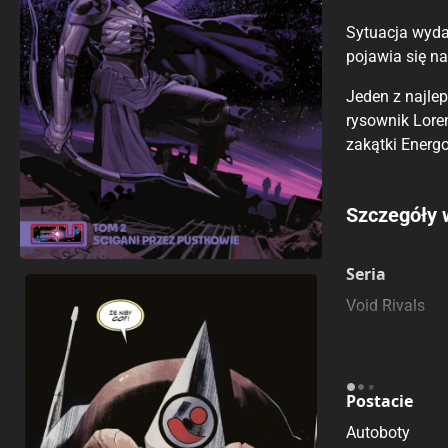
Sytuacja wydaj
pojawia się n
Jeden z najle
rysownik Loren
zakątki Energo
Porównaj c
Szczegóły 
Szczególnie
Pozostałe k
Seria
Void Rivals
Postacie
Autoboty