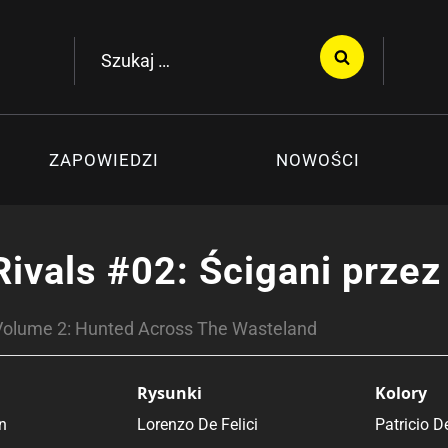
Szukaj:
ZAPOWIEDZI
NOWOŚCI
Rivals #02: Ścigani prze
 Volume 2: Hunted Across The Wasteland
Rysunki
Kolory
n
Lorenzo De Felici
Patricio D