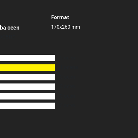
Format
170x260 mm
zba ocen
ocena
25538
0
ocen
1
ocena
0
ocen
0
ocen
0
ocen
0
ocen