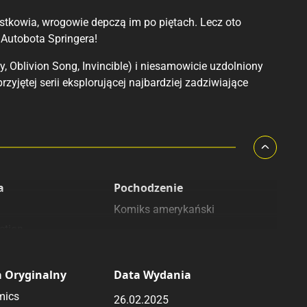
ustkowia, wrogowie depczą im po piętach. Lecz oto
 Autobota Springera!
 Oblivion Song, Invincible) i niesamowicie uzdolniony
zyjętej serii eksplorującej najbardziej zadziwiające
a
Pochodzenie
Komiks amerykański
ction
 Oryginalny
Data Wydania
mics
26.02.2025