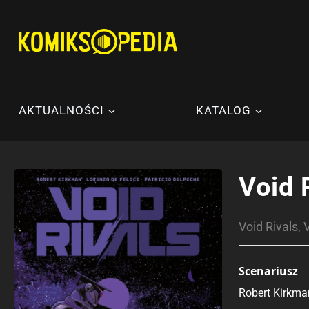
Przejdź
do
treści
AKTUALNOŚCI
KATALOG
Void 
Void Rivals,
Scenariusz
Robert Kirkma