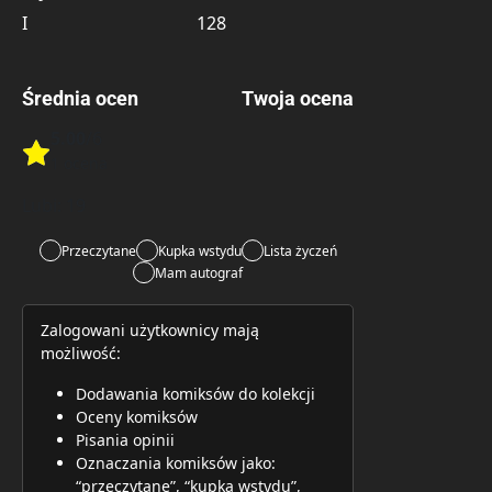
I
128
Średnia ocen
Twoja ocena
5.00
/6
Rate this item:
1 ocena
Rate this item:
Submit 
Lubi:
19
Przeczytane
Kupka wstydu
Lista życzeń
Mam autograf
Zalogowani użytkownicy mają
możliwość:
Dodawania komiksów do kolekcji
Oceny komiksów
Pisania opinii
Oznaczania komiksów jako:
“przeczytane”, “kupka wstydu”,