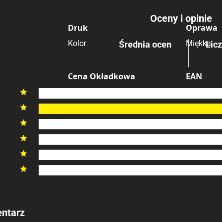
Oceny i opinie
Druk
Oprawa
Kolor
Miękka
Średnia ocen
Lic
1 
5.00
/6
Cena Okładkowa
EAN
6
84,90 zł
97883677

5

4

3

2

1

ntarz