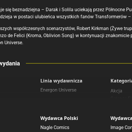
e się beznadziejna – Darak i Solila uciekają przez Północne P
adzieja w postaci ulubieńca wszystkich fanów Transformerów –
pszych współczesnych scenarzystów, Robert Kirkman (Żywe trupy,
zo de Felici (Kroma, Oblivion Song) w kontynuacji znakomicie pr
n Universe.
eny
wydania
 polecamy
sięgarnie
Linia wydawnicza
Kategori
Energon Universe
Akcja
Science Fi
Wydawca Polski
Wydawca
Nagle Comics
Image Co