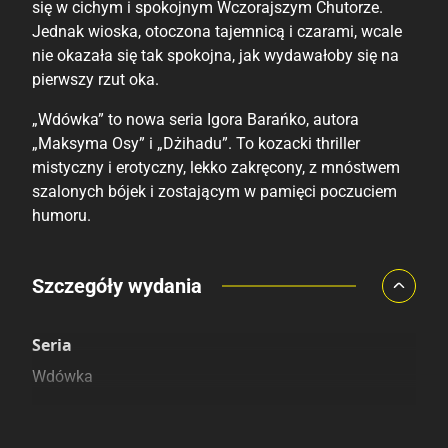
się w cichym i spokojnym Wczorajszym Chutorze.
Jednak wioska, otoczona tajemnicą i czarami, wcale
nie okazała się tak spokojna, jak wydawałoby się na
pierwszy rzut oka.
„Wdówka” to nowa seria Igora Barańko, autora
„Maksyma Osy” i „Dżihadu”. To kozacki thriller
mistyczny i erotyczny, lekko zakręcony, z mnóstwem
szalonych bójek i zostającym w pamięci poczuciem
humoru.
Porównaj ceny
Szczegóły wydania
Szczególnie polecamy
Pozostałe księgarnie
Seria
Wdówka
Kategoria