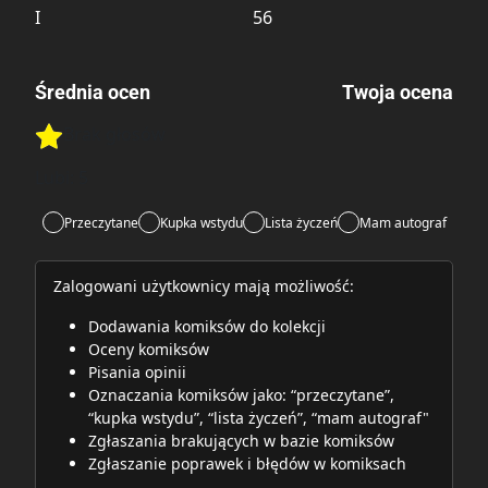
I
56
Średnia ocen
Twoja ocena
Brak głosów
Rate this item:
Rate this item:
Submit
Lubi:
5
Przeczytane
Kupka wstydu
Lista życzeń
Mam autograf
Zalogowani użytkownicy mają możliwość:
Dodawania komiksów do kolekcji
Oceny komiksów
Pisania opinii
Oznaczania komiksów jako: “przeczytane”,
“kupka wstydu”, “lista życzeń”, “mam autograf"
Zgłaszania brakujących w bazie komiksów
Zgłaszanie poprawek i błędów w komiksach