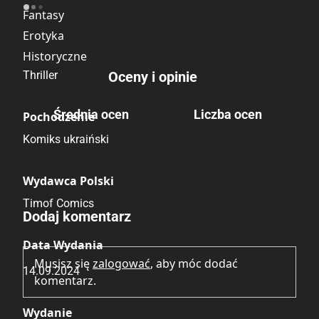
Fantasy
Erotyka
Historyczne
Thriller
Oceny i opinie
Średnia ocen
Liczba ocen
Pochodzenie
Brak głosów
Komiks ukraiński
Wydawca Polski
Brak opinii.
Timof Comics
Dodaj komentarz
Data Wydania
Musisz się
zalogować
, aby móc dodać
14.09.2024
komentarz.
Wydanie