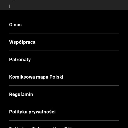
I
Druk
O nas
Czerń / Biel
Współpraca
Oprawa
Miękka
Patronaty
Format
Komiksowa mapa Polski
160x235 mm
Regulamin
Liczba Stron
56
Polityka prywatności
Cena Okładkowa