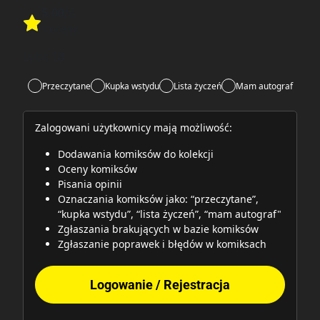
5.00
/6
Rate this item:
3 oceny
Rate this item:
Submit
Lubi:
18
Przeczytane
Kupka wstydu
Lista życzeń
Mam autograf
Zalogowani użytkownicy mają możliwość:
Dodawania komiksów do kolekcji
Oceny komiksów
Pisania opinii
Oznaczania komiksów jako: “przeczytane”,
“kupka wstydu”, “lista życzeń”, “mam autograf"
Zgłaszania brakujących w bazie komiksów
Zgłaszanie poprawek i błędów w komiksach
Logowanie / Rejestracja