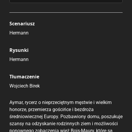
Scenariusz
Hermann
Rysunki
Hermann
Tłumaczenie
Wojciech Birek
Aymar, rycerz o nieprzeciętnym męstwie i wielkim
honorze, przemierza gościńce i bezdroża
średniowiecznej Europy. Pozbawiony domu, poszukuje
szansy na odzyskanie rodzinnych ziem i możliwości
ponownego zobaczenia wież Bois-Maury, które są