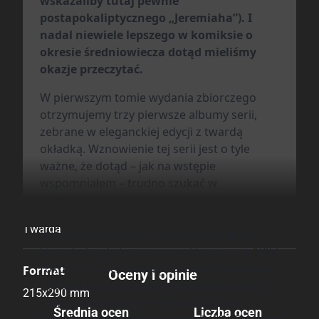
wskazaliby tutaj pewnie
Data Wydania
postapokaliptycznego „Jeremiaha”). I
nadal niewiele lepszego w komiksie o
30.06.2025
okresie średniowiecza dotąd mieliśmy
okazje przeczytać.
Wydanie
W pierwszym tomie wydania zbiorczego
I
otrzymujemy trzy pierwsze albumy serii,
zebrane w eleganckiej edycji z twardą
Druk
okładką. Wznowienie tej serii jest o tyle
Kolor
ważne, że dotąd – jak na wstępie
wspomniałem – trudno szukać w
komiksowych historiach jakiejś lepiej
Oprawa
oddającej esencję średniowiecza, niż
Twarda
(niemłode przecież) „Wieże Bois-Maury”,
które belgijski twórca zaczął tworzyć w 1983
roku. Cykl doczekał się szesnastu tomów, w
Format
Oceny i opinie
dodatku ze skróconą tymczasowo nazwą
215x290 mm
serii („Bois -Maury” w tomach 11-15), a
Średnia ocen
Liczba ocen