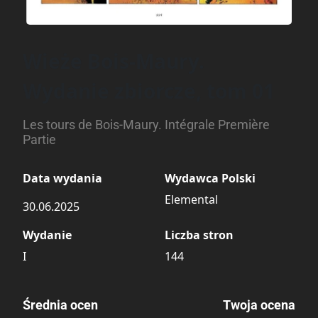
Wieże Bois-Maury.
Wydanie zbiorcze, tom 01
Les tours de Bois-Maury. Intégrale Première
Partie
Data wydania
Wydawca Polski
Elemental
30.06.2025
Wydanie
Liczba stron
I
144
Średnia ocen
Twoja ocena