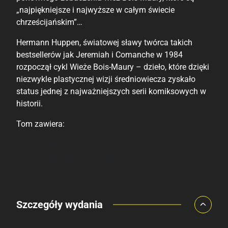
„najpiękniejsze i najwyższe w całym świecie
chrześcijańskim”…
Hermann Huppen, światowej sławy twórca takich
bestsellerów jak Jeremiah i Comanche w 1984
rozpoczął cykl Wieże Bois-Maury – dzieło, które dzięki
niezwykle plastycznej wizji średniowiecza zyskało
status jednej z najważniejszych serii komiksowych w
historii.
Tom zawiera:
Babette
Heloiza de Montgri
Germain
Porównaj ceny
Szczegóły wydania
Szczególnie polecamy
Pozostałe księgarnie