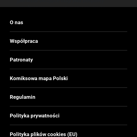
pierwsze skrzypce odgrywa pospolity
młodzieniec – murarz, mszczący się za
rycerski gwałt na ukochanej.
O nas
To zresztą kolejny wyróżnik serii Hermanna,
to rozbijanie w pył typowo hollywoodzkiego,
Współpraca
romantycznego i epickiego wizerunku
średniowiecza. Mało tutaj bowiem
znajdziemy rycerskiej szlachetności,
Patronaty
niewiele dobra, honoru i uczciwości. To
świat ponury, brudny, pełen przemocy,
Komiksowa mapa Polski
biedy i nierówności, gdzie twój cały los
zwykle determinuje pochodzenie i
urodzenie, często na starcie odbierając ci
Regulamin
szansę na godne życie i skazując na los
zgoła tragiczny. I nawet swego rodzaju
przewodnik po tymże świecie, wspomniany
Polityka prywatności
rycerz Aymar, który należy do jednych z
nielicznych szlachetnych jednostek w całej
Polityka plików cookies (EU)