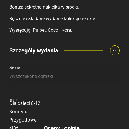
Bonus: sekretna naklejka w środku.
Ręcznie składane wydanie kolekcjonerskie.
Występują: Pulpet, Coco i Kora.
Porównaj ceny
Szczegóły wydania
Szczególnie polecamy
Pozostałe księgarnie
Seria
Wyszczekane obrazki
Kategoria
Dla dzieci 8-12
Komedia
Przygodowe
Ziny
Oceny i opinie