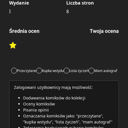
Wydanie
Liczba stron
I
8
Średnia ocen
Twoja ocena
5.00
/6
Rate this item:
1 ocena
Rate this item:
Submit
Lubi:
3
Przeczytane
Kupka wstydu
Lista życzeń
Mam autograf
Zalogowani użytkownicy mają możliwość:
Dodawania komiksów do kolekcji
Oceny komiksów
Pisania opinii
Oznaczania komiksów jako: “przeczytane”,
“kupka wstydu”, “lista życzeń”, “mam autograf"
Zgłaszania brakujących w bazie komiksów