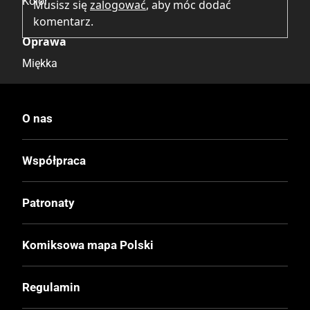
Kolor
Musisz się
zalogować
, aby móc dodać
komentarz.
Oprawa
Miękka
Format
O nas
75x105 mm
Współpraca
Liczba Stron
8
Patronaty
Cena Okładkowa
Komiksowa mapa Polski
15,00 zł
Regulamin