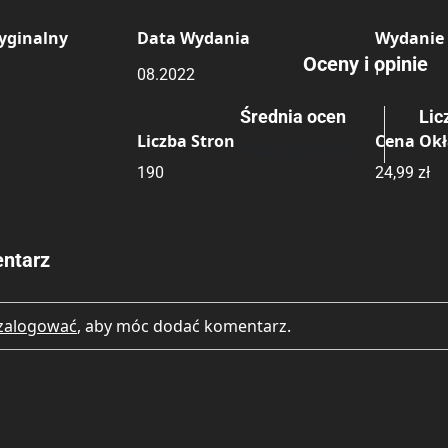
yginalny
Data Wydania
Wydanie
Rating
Submit Rating
Oceny i opinie
I
08.2022
Średnia ocen
Lic
Liczba Stron
Cena Ok
Brak głosów
190
24,99 zł
ntarz
zalogować
, aby móc dodać komentarz.