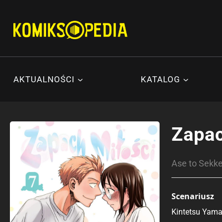
Przejdź
do
treści
AKTUALNOŚCI
KATALOG
Zapac
Ase to Se
Scenariusz
Kintetsu Yam