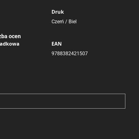
Druk
Czerń / Biel
zba ocen
ładkowa
EAN
9788382421507