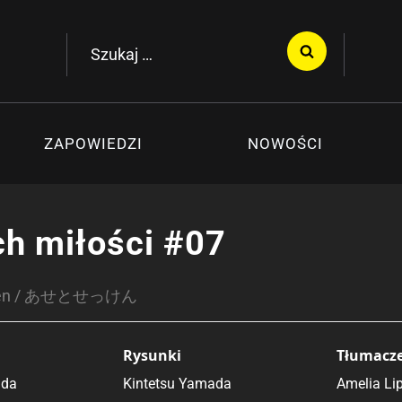
Szukaj:
ZAPOWIEDZI
NOWOŚCI
h miłości #07
kken / あせとせっけん
Rysunki
Tłumacz
ada
Kintetsu Yamada
Amelia Li