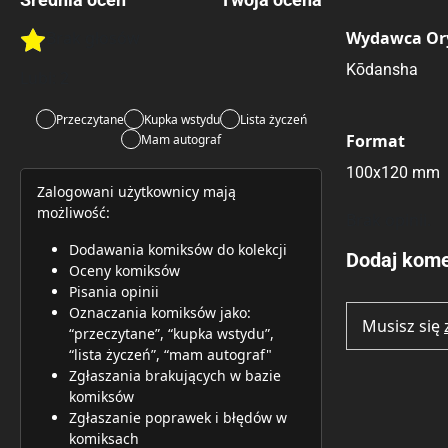
Brak głosów
Wydawca Or
Rate this item:
Rate this item:
Submit 
Kōdansha
Lubi:
2
Przeczytane
Kupka wstydu
Lista życzeń
Format
Mam autograf
100x120 mm
Zalogowani użytkownicy mają
możliwość:
Brak opinii.
Dodawania komiksów do kolekcji
Dodaj kome
Oceny komiksów
Pisania opinii
Oznaczania komiksów jako:
Musisz się
“przeczytane”, “kupka wstydu”,
“lista życzeń”, “mam autograf"
Zgłaszania brakujących w bazie
komiksów
Zgłaszanie poprawek i błędów w
komiksach