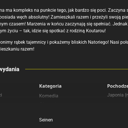
 ma kompleks na punkcie tego, jak bardzo się poci. Zaczyna sp
 posiada węch absolutny! Zamieszkali razem i przeżyli swoją pi
nym czasem! Marzenia w końcu zaczynają się spełniać. Jednak 
 życiu – tak, idzie się spotkać z rodziną Koutarou!
łonimy rąbek tajemnicy i pokażemy bliskich Natoriego! Nasi po
mieszkaniu razem!
eny
wydania
 polecamy
sięgarnie
Kategoria
Pochodz
i
Japonia 
Komedia
Obyczajowe
Romans
Seinen