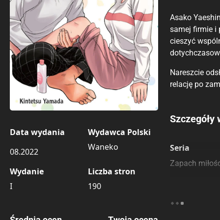
Asako Yaeshima
samej firmie i
cieszyć wspól
dotychczasowym
Nareszcie ods
relację po za
Porównaj c
Szczegóły 
Data wydania
Wydawca Polski
Szczególnie
Pozostałe k
Waneko
Seria
08.2022
Zapach miłośc
Wydanie
Liczba stron
I
190
Średnia ocen
Twoja ocena