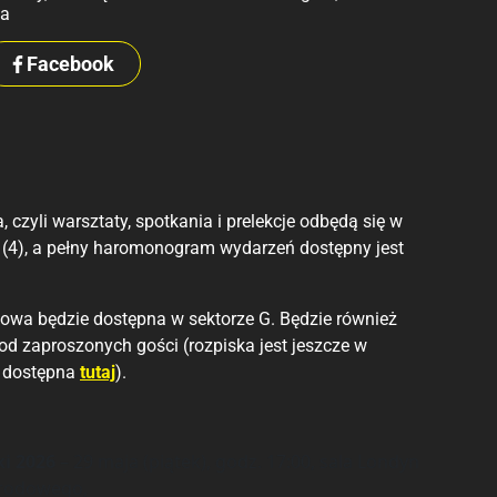
a
Facebook
czyli warsztaty, spotkania i prelekcje odbędą się w
o (4), a pełny haromonogram wydarzeń dostępny jest
owa będzie dostępna w sektorze G. Będzie również
d zaproszonych gości (rozpiska jest jeszcze w
e dostępna
tutaj
).
i 2026
– 29 maja (piątek), godz. 17:00, sala Londyn
arodowego,