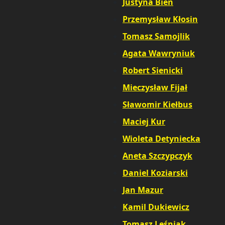
Justyna Bień
,
Przemysław Kłosin
,
Tomasz Samojlik
,
Agata Wawryniuk
,
Robert Sienicki
,
Mieczysław Fijał
,
Sławomir Kiełbus
,
Maciej Kur
,
Wioleta Detyniecka
,
Aneta Szczypczyk
,
Daniel Koziarski
,
Jan Mazur
,
Kamil Dukiewicz
,
Tomasz Leśniak
,