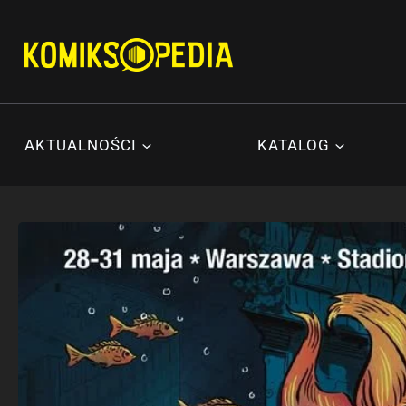
Przejdź
do
treści
AKTUALNOŚCI
KATALOG