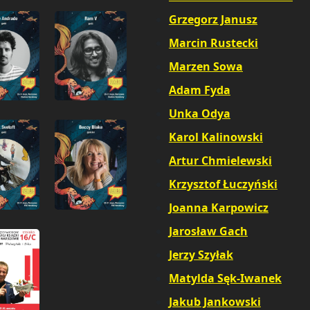
Grzegorz Janusz
Marcin Rustecki
Marzen Sowa
Adam Fyda
Unka Odya
,
Karol Kalinowski
,
Artur Chmielewski
,
Krzysztof Łuczyński
,
Joanna Karpowicz
,
Jarosław Gach
,
Jerzy Szyłak
,
Matylda Sęk-Iwanek
,
Jakub Jankowski
,