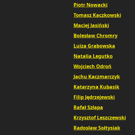
Piotr Nowacki
,
Tomasz Kaczkowski
,
Maciej Jasiński
,
Bolesław Chromry
,
Luiza Grabowska
,
Natalia Legutko
,
Wojciech Odroń
,
Jachu Kaczmarczyk
,
Katarzyna Kubasik
,
Filip Jędrzejewski
,
Rafał Szłapa
,
Krzysztof Leszczewski
,
Radosław Sołtysiak
,