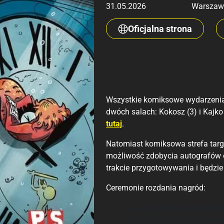
31.05.2026
Warszaw
Oficjalna strona
Wszystkie komiksowe wydarzenia, 
dwóch salach: Kokosz (3) i Kajk
tutaj
.
Natomiast komiksowa strefa targ
możliwość zdobycia autografów o
trakcie przygotowywania i będzi
Ceremonie rozdania nagród:
Nagrody Nowej Fantastyk
B (poziom +2) Stadionu N