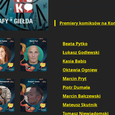
Nagrody Orient Men 2026
Przyjaciele, ul. Wilcza 58a.
Premiery komiksów na Ko
Beata Pytko
Łukasz Godlewski
Kasia Babis
Oktawia Ogniew
Marcin Pryt
Piotr Dumała
Marcin Bałczewski
Mateusz Skutnik
Tomasz Niewiadomski