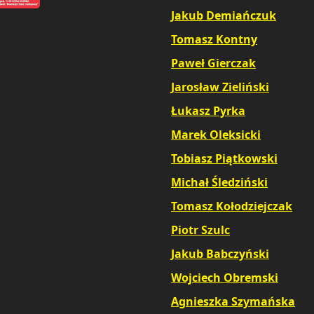
Jakub Demiańczuk
,
Tomasz Kontny
,
Paweł Gierczak
,
Jarosław Zieliński
,
Łukasz Pyrka
,
Marek Oleksicki
,
Tobiasz Piątkowski
,
Michał Śledziński
,
Tomasz Kołodziejczak
,
Piotr Szulc
,
Jakub Babczyński
,
Wojciech Obremski
,
Agnieszka Szymańska
,