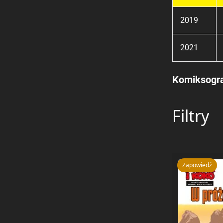
2019
2021
Komiksogra
Filtry
Zapowiedź