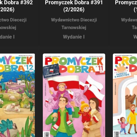
k Dobra #392
Promyczek Dobra #391
Promycz
/2026)
(2/2026)
(
two Diecezji
Wydawnictwo Diecezji
Wydawn
nowskiej
Tarnowskiej
Ta
danie I
Wydanie I
W