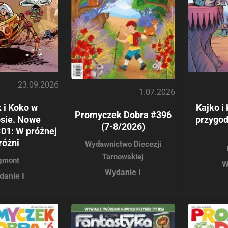
23.09.2026
1.07.2026
 i Koko w
Kajko i
Promyczek Dobra #396
sie. Nowe
przygod
(7-8/2026)
01: W próżnej
różni
Wydawnictwo Diecezji
Tarnowskiej
gmont
W
Wydanie I
danie I