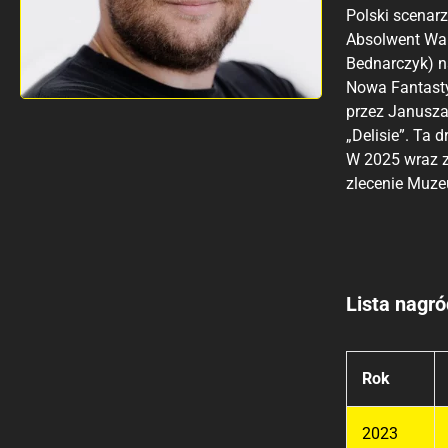
Polski scenarz
Absolwent Wars
Bednarczyk) n
Nowa Fantasty
przez Janusza 
„Delisie”. Ta
W 2025 wraz z
zlecenie Muze
Lista nagró
Rok
2023