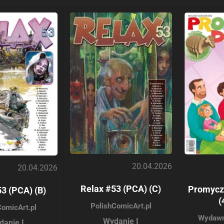
20.04.2026
20.04.2026
Relax #53 (PCA) (C)
Promycz
3 (PCA) (B)
(
PolishComicArt.pl
ComicArt.pl
Wydawn
Wydanie I
danie I