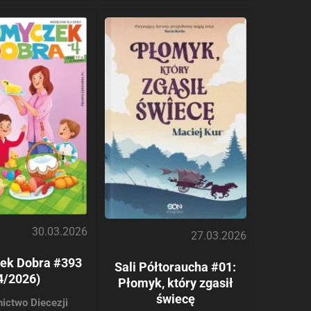
30.03.2026
27.03.2026
ek Dobra #393
Sali Półtoraucha #01:
4/2026)
Płomyk, który zgasił
świecę
ictwo Diecezji