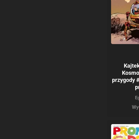
Kajtek
Kosmo
przygody #
p
E
Wy