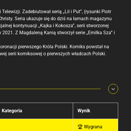
ewizji. Zadebiutował serią „Lil i Put”, (rysunki Piotr
risty. Seria ukazuje się do dziś na łamach magazynu
nej kontynuacji „Kajka i Kokosza”, serii stworzonej
w 2021. Z Magdaleną Kanią stworzył serie „Emilka Sza” i
oronacji pierwszego Króla Polski. Komiks powstał na
ej serii komiksowej o pierwszych władcach Polski.
Kategoria
Wynik
🏆 Wygrana