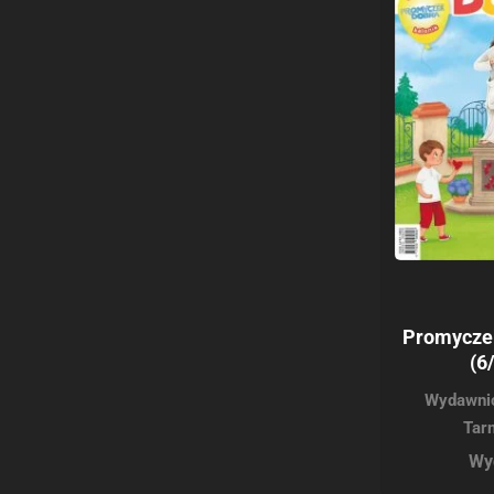
Promycze
(6
Wydawnic
Tar
Wy