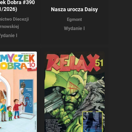
ek Dobra #390
1/2026)
Nasza urocza Daisy
ictwo Diecezji
Egmont
rnowskiej
Wydanie I
ydanie I