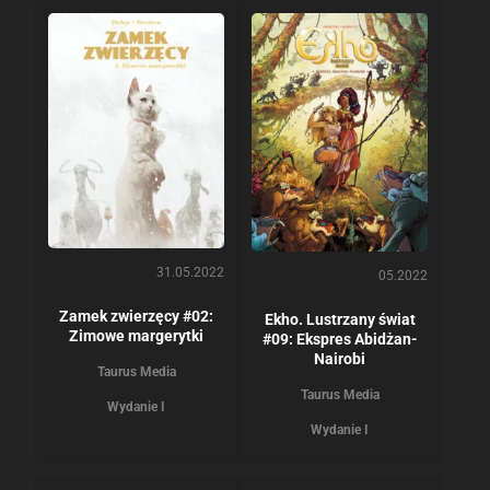
31.05.2022
05.2022
Zamek zwierzęcy #02:
Ekho. Lustrzany świat
Zimowe margerytki
#09: Ekspres Abidżan-
Nairobi
Taurus Media
Taurus Media
Wydanie I
Wydanie I