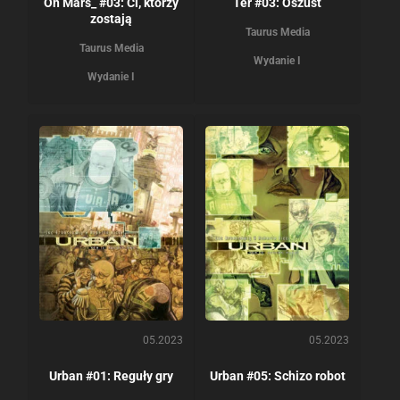
On Mars_ #03: Ci, którzy
Ter #03: Oszust
zostają
Taurus Media
Taurus Media
Wydanie I
Wydanie I
05.2023
05.2023
Urban #01: Reguły gry
Urban #05: Schizo robot