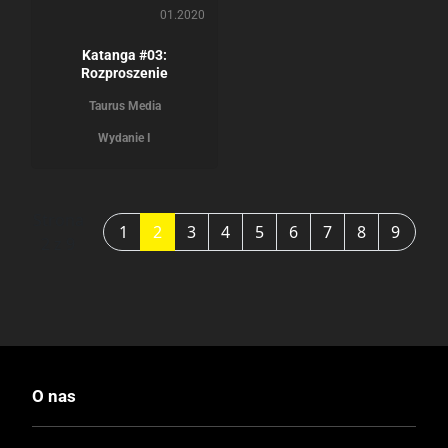
01.2020
Katanga #03:
Rozproszenie
Taurus Media
Wydanie I
Strona
1
2
3
4
5
6
7
8
9
2 z 9
O nas