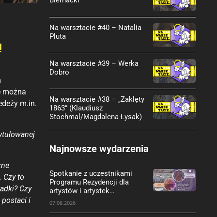
Biernacki
Na warsztacie #40 – Natalia
Pluta
a
Na warsztacie #39 – Werka
Dobro
m
je można
Na warsztacie #38 – „Zaklęty
edeży m.in.
1863” (Klaudiusz
Stochmal/Magdalena Łysak)
tytułowanej
Najnowsze wydarzenia
zne
Spotkanie z uczestnikami
 Czy to
Programu Rezydencji dla
adki? Czy
artystów i artystek
komiksowych Kraków-
postaci i
07.08.2026
Angoulême.