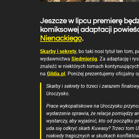
Jeszcze w lipcu premierę będz
komiksowej adaptacji powieś
Nienackiego
.
Skarby i sekrety
, bo taki nosi tytuł ten tom,
wydawnictwa
Siedmioróg
. Za adaptację i 
znaleźć w niektórych tomach kontynuujących
na
Gildia.pl
. Poniżej prezentujemy oficjalny 
Skarby i sekrety to trzeci i zarazem finał
Uroczysko.
Prace wykopaliskowe na Uroczysku przyno
wydarzenie sprawia, że relacje pomiędzy a
wystarczy, aby wyjaśnić, kto od początku 
uda się odkryć skarb Kuwasy? Trzeci tom U
niekiedy tragicznych w skutkach konfliktó