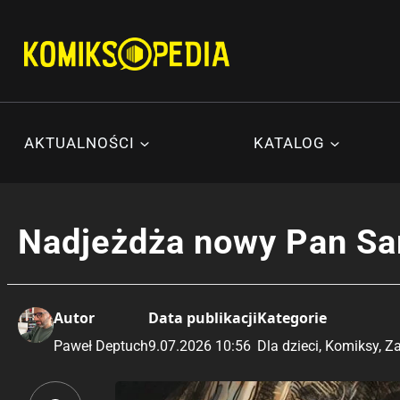
Przejdź
do
treści
AKTUALNOŚCI
KATALOG
Nadjeżdża nowy Pan S
Autor
Data publikacji
Kategorie
Paweł Deptuch
9.07.2026 10:56
Dla dzieci
,
Komiksy
,
Z