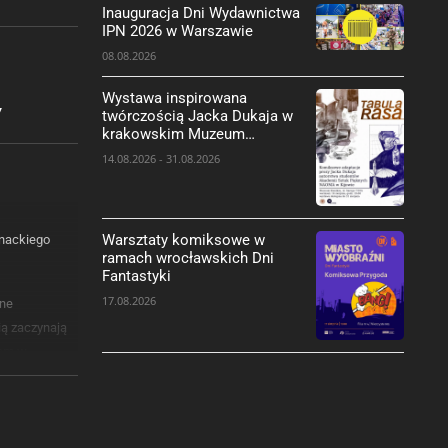
Inauguracja Dni Wydawnictwa
IPN 2026 w Warszawie
08.08.2026
Wystawa inspirowana
y
twórczością Jacka Dukaja w
krakowskim Muzeum
Komiksu
14.08.2026 - 31.08.2026
Warsztaty komiksowe w
enackiego
ramach wrocławskich Dni
Fantastyki
17.08.2026
wne
ią zaczynają
gom w
n tajemnic,
rzynosi