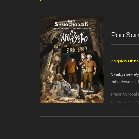
Pan Samo
Autor
Zbigniew Niena
Skarby i sekret
zatytułowanej U
Prace wykopali
dramatyczne wy
się poprawiać. 
rozwikłaniu his
archeologicznyc
jednocześnie z