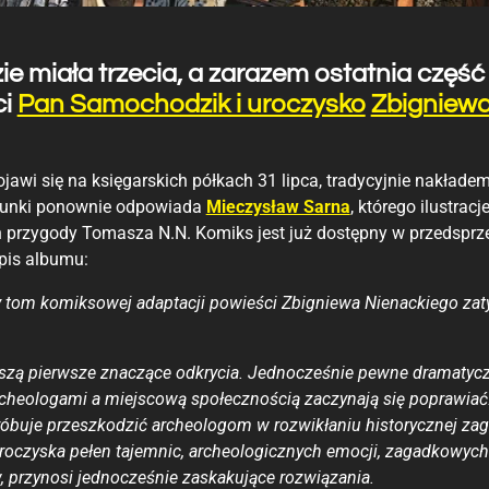
ie miała trzecia, a zarazem ostatnia część
ci
Pan Samochodzik i uroczysko
Zbigniew
 pojawi się na księgarskich półkach 31 lipca, tradycyjnie nakłade
rysunki ponownie odpowiada
Mieczysław Sarna
, którego ilustrac
 przygody Tomasza N.N. Komiks jest już dostępny w przedsprz
opis albumu:
owy tom komiksowej adaptacji powieści Zbigniewa Nienackiego za
szą pierwsze znaczące odkrycia. Jednocześnie pewne dramatyc
rcheologami a miejscową społecznością zaczynają się poprawiać.
próbuje przeszkodzić archeologom w rozwikłaniu historycznej zag
roczyska pełen tajemnic, archeologicznych emocji, zagadkowych 
w, przynosi jednocześnie zaskakujące rozwiązania.